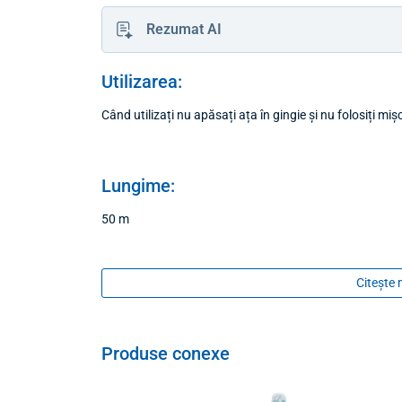
Rezumat AI
Utilizarea:
Când utilizați nu apăsați ața în gingie și nu folosiți miș
Lungime:
50 m
Conținutul pachetului:
Citește 
1 bucată
Produse conexe