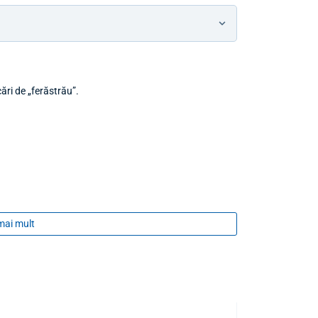
cări de „ferăstrău”.
mai mult