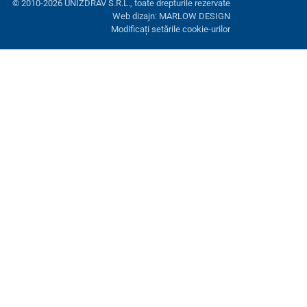
© 2010-2026 UNIZDRAV S.R.L., toate drepturile rezervate
Web dizajn: MARLOW DESIGN
Modificați setările cookie-urilor
ră. Aveți opțiunea de a refuza cookie-urile opționale.
Refuză.