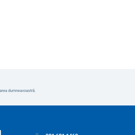
În coș
erarea dumneavoastră.