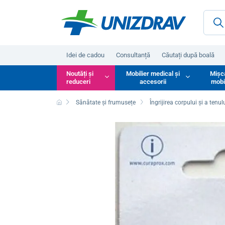
Idei de cadou
Consultanță
Căutați după boală
Noutăți și
Mobilier medical și
Mișc
reduceri
accesorii
mobi
Sănătate și frumusețe
Îngrijirea corpului și a tenul