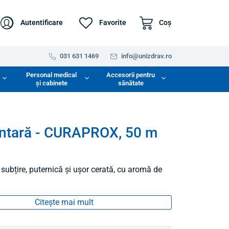
Autentificare
Favorite
Coş
031 631 1469
info@unizdrav.ro
Personal medical
Accesorii pentru
și cabinete
sănătate
ntară - CURAPROX, 50 m
subțire, puternică și ușor cerată, cu aromă de
Citește mai mult