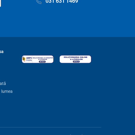
031 631 1469
sa
zată
ă lumea