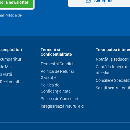
Scrieți-ne
e la newsletter
nal
Politica de
cumpărături
Termeni și
Te-ar putea intere
Confidențialitate
 cumpărături
Noutăți și reduceri
Termeni și Condiții
le Mele
Caută în funcție de
Politica de Retur și
afecțiuni
și Plată
Garanție
Consiliere Speciali
 Reclamații
Politica de
Soluții pentru toat
Confidențialitate
Politica de Cookie-uri
Înregistrează returul aici