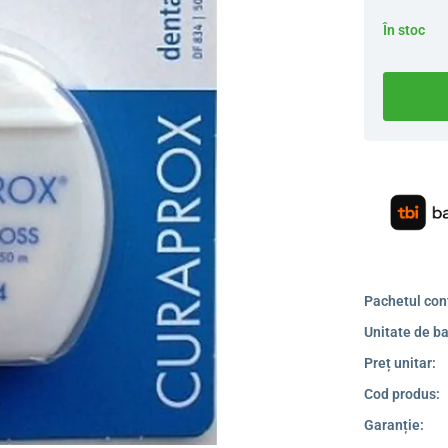
În stoc
Pachetul con
Unitate de ba
Preț unitar:
Cod produs:
Garanție: