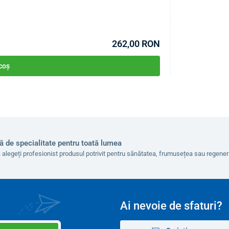
COD:
P0228
În stoc
262,00 RON
 coș
ă de specialitate pentru toată lumea
 alegeți profesionist produsul potrivit pentru sănătatea, frumusețea sau regen
Ai nevoie de sfaturi?