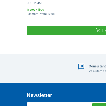
COD:
P3455
În stoc >1buc
Estimare livrare 12.08
În
Consultanț
Vă ajutăm să
Newsletter