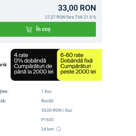
33,00 RON
27,27 RON
fara TVA 21.0 %
În coș
ține:
1 buc
ză:
Bucăți
33,00 RON / buc
P1633
24 luni