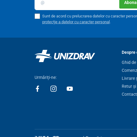
Abonar
Sunt de acord cu prelucrarea datelor cu caracter perso
protecție a datelor cu caracter personal
.
Despre 
Ghid de
Comenzi
Urmăriți-ne:
Livrare 
Retur și
Contact