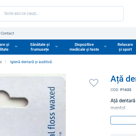
Contact
are și
Sănătate și
Dispozitive
Relaxare
litate
frumusețe
medicale și teste
și sport
ui
Igienă dentară și auditivă
Ață de
COD:
P1633
Ață dentară 
mentol.