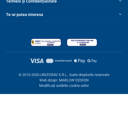
Termeni și Confidențialitate
Te-ar putea interesa
© 2010-2026 UNIZDRAV S.R.L., toate drepturile rezervate
Web dizajn: MARLOW DESIGN
Modificați setările cookie-urilor
Setări cookies
Aceste pagini folosesc cookie-uri. Unele sunt necesare pentru
buna funcționare a site-ului, altele le putem folosi doar cu acordul