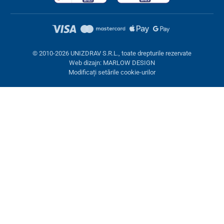
© 2010-2026 UNIZDRAV S.R.L., toate drepturile rezervate
Web dizajn: MARLOW DESIGN
Modificați setările cookie-urilor
Setări cookies
Aceste pagini folosesc cookie-uri. Unele sunt necesare pentru
buna funcționare a site-ului, altele le putem folosi doar cu acordul
dumneavoastră. Aveți opțiunea de a refuza cookie-urile opționale.
Refuză.
Necesare
Performanţă