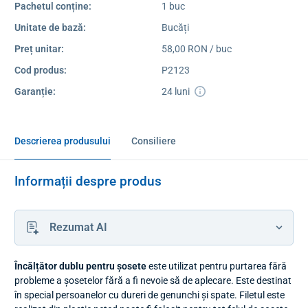
Pachetul conține:
1 buc
Unitate de bază:
Bucăți
Preț unitar:
58,00 RON / buc
Cod produs:
P2123
Garanție:
24 luni
Descrierea produsului
Consiliere
Informații despre produs
Rezumat AI
Încălțător dublu pentru șosete
este utilizat pentru purtarea fără
probleme a șosetelor fără a fi nevoie să de aplecare. Este destinat
în special persoanelor cu dureri de genunchi și spate. Filetul este