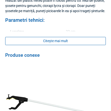
realizat din plastic neted poate fi folosit pentru tot felul de șosete,
șosete pentru genunchi, ciorapi lycra și ciorapi. Doar puneți
șosetele pe matriță, puneți picioarele în ea și apoi trageți șireturile.
Parametri tehnici:
Lungime
22 cm
Citește mai mult
Greutate
95 g
Produse conexe