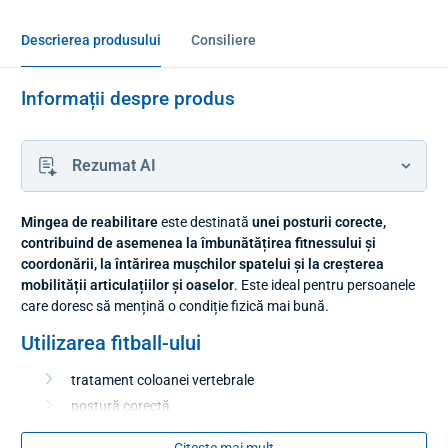
Descrierea produsului
Consiliere
Informații despre produs
Rezumat AI
Mingea de reabilitare
este destinată
unei posturii corecte,
contribuind de asemenea la îmbunătățirea fitnessului și
coordonării, la întărirea mușchilor spatelui și la creșterea
mobilității articulațiilor și oaselor
. Este ideal pentru persoanele
care doresc să mențină o condiție fizică mai bună.
Utilizarea fitball-ului
tratament coloanei vertebrale
postură corectă
reduce tensiunea în partea inferioară a spatelui
Citește mai mult