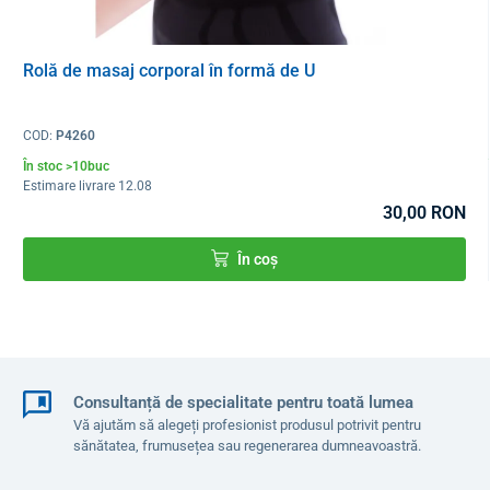
Rolă de masaj corporal în formă de U
Întreținerea fitball
COD:
P4260
Mingea poate fi spălată cu apă călduță. În caz de murdărie
În stoc >10buc
dificilă puteți folosi săpun sau detergent și ștergeți mingea după
Estimare livrare 12.08
curățare. Nu folosiți solvenți sau alți agenți agresivi pe zona
30,00 RON
murdară.
În coș
Parametri tehnici
Capacitate maximă
250 kg
Culoare
gri
Consultanță de specialitate pentru toată lumea
Înălțimea persoanei care face exerciții
175-185 cm
Vă ajutăm să alegeți profesionist produsul potrivit pentru
sănătatea, frumusețea sau regenerarea dumneavoastră.
Înălțimea mingii
75 cm