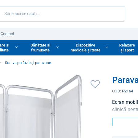
Contact
are și
Sănătate și
Dispozitive
Relaxare
litate
frumusețe
medicale și teste
și sport
Stative perfuzie și paravane
Parava
COD:
P2164
Ecran mobil 
clinică pent