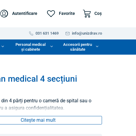
Autentificare
Favorite
Coş
031 631 1469
info@unizdrav.ro
Personal medical
Accesorii pentru
și cabinete
sănătate
n medical 4 secțiuni
din 4 părți pentru o cameră de spital sau o
ru a asigura confidențialitatea.
Citește mai mult