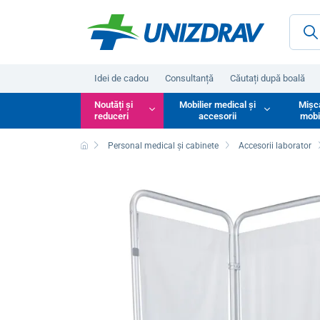
Idei de cadou
Consultanță
Căutați după boală
Noutăți și
Mobilier medical și
Mișc
reduceri
accesorii
mobi
Personal medical și cabinete
Accesorii laborator