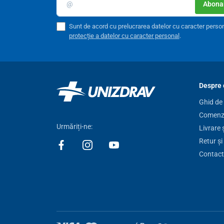
Abonar
material PVC durabil,
ușor de curățat și întreținut.
Sunt de acord cu prelucrarea datelor cu caracter perso
protecție a datelor cu caracter personal
.
Despre 
Ghid de
Comenzi
Urmăriți-ne:
Livrare 
Retur și
Contact