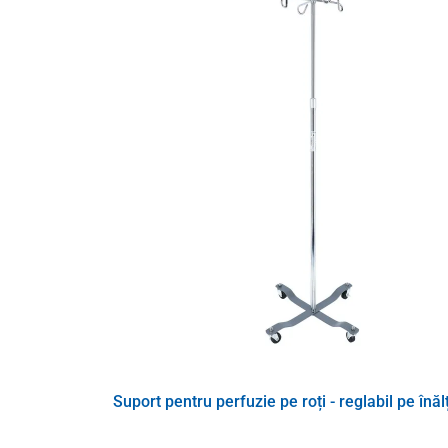
Pe partea inferioară a structurii există roți largi care a
Suport pentru perfuzie pe roți - reglabil pe înă