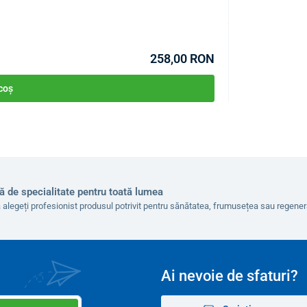
COD:
P2464
În stoc >10buc
Estimare livrare 12.0
258,00 RON
 coș
ă de specialitate pentru toată lumea
 alegeți profesionist produsul potrivit pentru sănătatea, frumusețea sau regen
Ai nevoie de sfaturi?
. Perdeaua de protecție este ignifugă, realizată din