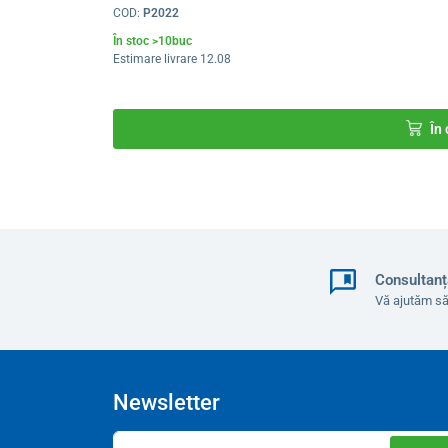
COD:
P2022
În stoc >10buc
Estimare livrare 12.08
În
Consultanț
Vă ajutăm să
Newsletter
Cadrul
parvanului
este realizat din aluminiu anodizat