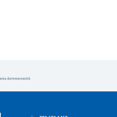
8
În coș
erarea dumneavoastră.