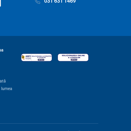
031 631 1469
sa
zată
ă lumea