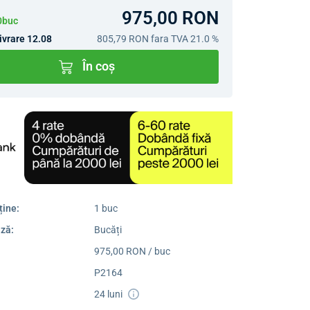
975,00 RON
10buc
ivrare 12.08
805,79 RON
fara TVA 21.0 %
În coș
ține:
1 buc
ză:
Bucăți
975,00 RON / buc
P2164
24 luni