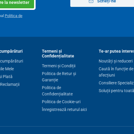
Scrieți-ne
e la newsletter
nal
Politica de
cumpărături
Termeni și
Te-ar putea intere
Confidențialitate
 cumpărături
Noutăți și reduceri
Termeni și Condiții
le Mele
Caută în funcție de
Politica de Retur și
afecțiuni
și Plată
Garanție
Consiliere Speciali
 Reclamații
Politica de
Soluții pentru toat
Confidențialitate
Politica de Cookie-uri
Înregistrează returul aici