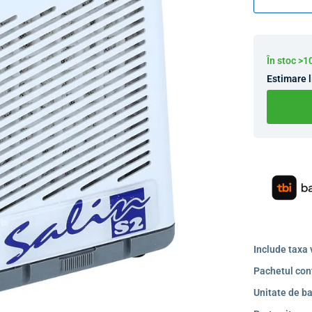
În stoc >
Estimare l
Include taxa 
Pachetul con
Unitate de ba