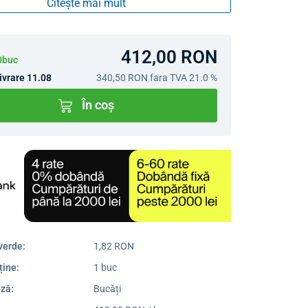
Citește mai mult
412,00 RON
10buc
ivrare 11.08
340,50 RON
fara TVA 21.0 %
În coș
verde:
1,82 RON
ține:
1 buc
ză:
Bucăți