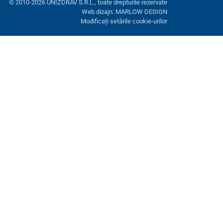
© 2010-2026 UNIZDRAV S.R.L., toate drepturile rezervate
Web dizajn: MARLOW DESIGN
Modificați setările cookie-urilor
ră. Aveți opțiunea de a refuza cookie-urile opționale.
Refuză.