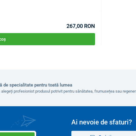
COD:
P2332
230 V / 6 - 12 V
În stoc >1buc
Estimare livrare 11.0
10 W
267,00 RON
3
3 - 8 m
/ h
 coș
105 x 135 x 145 mm
4 - 6 luni
max. 50 dB
max. 0,6 kg
ă de specialitate pentru toată lumea
 alegeți profesionist produsul potrivit pentru sănătatea, frumusețea sau regen
8-10 ore pe zi
Ai nevoie de sfaturi?