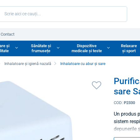
Contact
are și
Sănătate și
Dispozitive
Relaxare
litate
frumusețe
medicale și teste
și sport
Inhalatoare și igienă nazală
Inhalatoare cu abur și sare
Purifi
sare S
COD:
P2330
Un produs p
sistem respi
depunerile ș