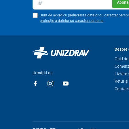
Abonar
Sunt de acord cu prelucrarea datelor cu caracter perso
protecție a datelor cu caracter personal
.
Despre 
Ghid de
Comenzi
Urmăriți-ne:
Livrare 
Retur și
Contact