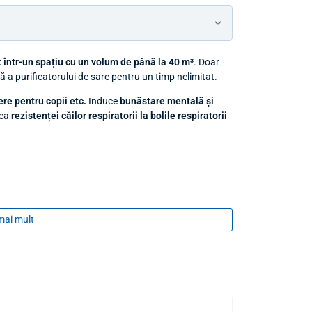
t într-un spațiu cu un volum de până la 40 m³
. Doar
ă a purificatorului de sare pentru un timp nelimitat.
ere pentru copii etc.
Induce
bunăstare mentală și
rea
rezistenței căilor respiratorii la bolile respiratorii
mai mult