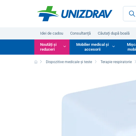
Idei de cadou
Consultanță
Căutați după boală
Noutăți și
Mobilier medical și
Mișc
reduceri
accesorii
mobi
Dispozitive medicale și teste
Terapie respiratorie