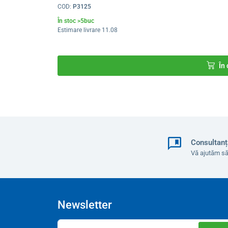
COD:
P3125
Tensiune
În stoc >5buc
Estimare livrare 11.08
Putere nominală
Flux de aer
În
Dimensiunile per total
Durata de viață a blocului de filtrare
Nivel de zgomot
Greutate
Consultanț
Vă ajutăm să
Utilizare recomandată
Newsletter