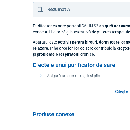
Rezumat AI
Purificator cu sare portabil SALIN S2
asigură aer cura
conectați-l la priză și bucurați-vă de puterea terapeutic
Aparatul este
potrivit pentru birouri, dormitoare, cam
relaxare
. Inhalarea ionilor de sare contribuie la crește
și problemele respiratorii cronice
.
Efectele unui purificator de sare
Asigură un somn liniștit și plin
Îndepărtează mirosul de fumat
Ajută la regenerarea generală a organismului
Citește 
Reduce problemele de sforăit
Potrivit pentru tratament
Produse conexe
astm