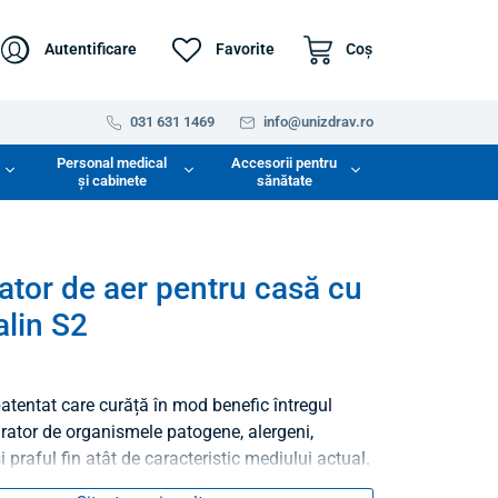
Autentificare
Favorite
Coş
031 631 1469
info@unizdrav.ro
Personal medical
Accesorii pentru
și cabinete
sănătate
cator de aer pentru casă cu
alin S2
atentat care curăță în mod benefic întregul
rator de organismele patogene, alergeni,
i praful fin atât de caracteristic mediului actual.