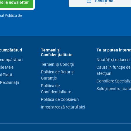
Scrieți-ne
e la newsletter
nal
Politica de
cumpărături
Termeni și
Te-ar putea intere
Confidențialitate
 cumpărături
Noutăți și reduceri
Termeni și Condiții
le Mele
Caută în funcție de
Politica de Retur și
afecțiuni
și Plată
Garanție
Consiliere Speciali
 Reclamații
Politica de
Soluții pentru toat
Confidențialitate
Politica de Cookie-uri
Înregistrează returul aici