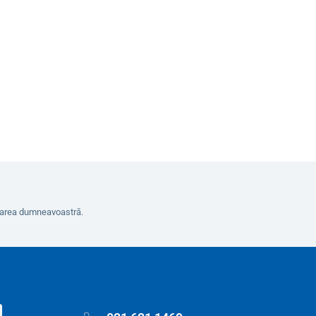
8
În coș
erarea dumneavoastră.