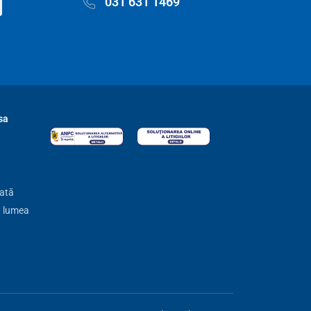
031 631 1469
sa
zată
ă lumea