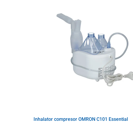
bronşită
inflamația sinusurilor
alergii
stimularea sistemului imunitar
creșterea imunității copiilor și adulților
în boli ale căilor respiratorii superioare și infer
Veți obține cele mai bune efecte ale terapiei cu sare î
inhalați cel mai bine ionii de sare.
Conținutul pachetului
purificator de aer pentru casă cu sare
adaptor
bloc Salin în dispozitiv
manual
Inhalator compresor OMRON C101 Essential
Parametri tehnici