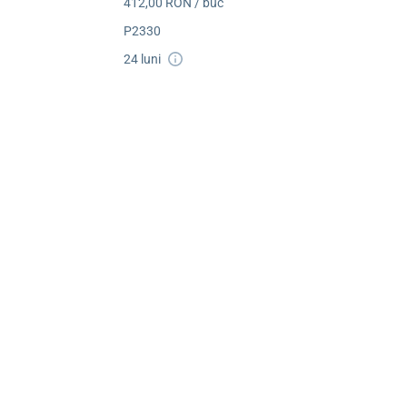
412,00 RON / buc
P2330
24 luni