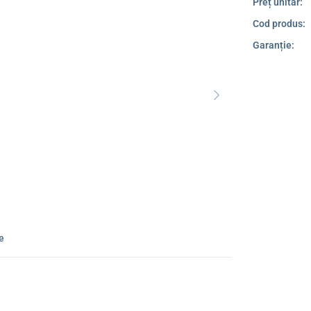
Preț unitar:
Cod produs:
Garanție:
ie