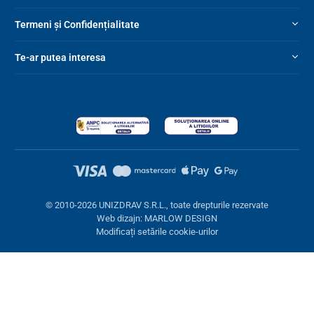
Termeni și Confidențialitate
Te-ar putea interesa
© 2010-2026 UNIZDRAV S.R.L., toate drepturile rezervate
Web dizajn: MARLOW DESIGN
Se pot seta
4 secțiuni de compresie
pe aparat în funcție de
Modificați setările cookie-urilor
tratamentul pacientului:
1-2-3-4,
fiecare număr determină
porțiunea piciorului care va fi masată. Dacă o anumită secțiune
este activată înseamnă că acea secțiune va fi umflată.
Setarea timpului de masaj
: 10, 20, 30 minute
Setări cookies