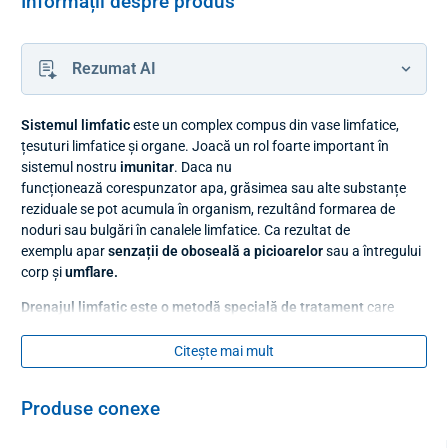
Informații despre produs
Rezumat AI
Sistemul limfatic
este un complex compus din vase limfatice,
țesuturi limfatice și organe. Joacă un rol foarte important în
sistemul nostru
imunitar
. Daca nu
funcționează corespunzator apa, grăsimea sau alte substanțe
reziduale se pot acumula în organism, rezultând formarea de
noduri sau bulgări în canalele limfatice. Ca rezultat de
exemplu apar
senzații de oboseală a picioarelor
sau a întregului
corp și
umflare.
Drenajul limfatic este o metodă specială de tratament
care
sprijină eliminarea substanțelor reziduale din organism iar cu
ajutorul unui dispozitiv de drenaj limfatic
se asigură detoxifierea
Citește mai mult
organismului.
Datorită drenajului limfatic substanțele toxice
acumulate care sunt dăunătoare organismului pot fi îndepărtate
Produse conexe
din organism. Un alt aspect important al drenajului limfatic este
accelerarea fluxului limfatic și susținerea metabolismului