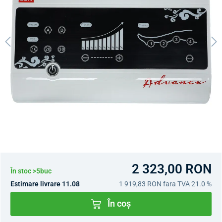
2 323,00 RON
În stoc >5buc
Estimare livrare 11.08
1 919,83 RON
fara TVA 21.0 %
În coș