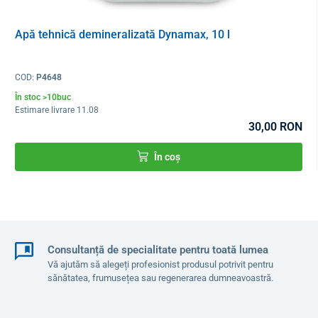
ieșiri în același timp
.
Apă tehnică demineralizată Dynamax, 10 l
COD:
P4648
În stoc >10buc
Estimare livrare 11.08
30,00 RON
În coș
Dispozitivul este furnizat și cu o gamă largă de accesorii care
Consultanță de specialitate pentru toată lumea
sporesc confortul în utilizare și oferă posibilități suplimentare de
Vă ajutăm să alegeți profesionist produsul potrivit pentru
utilizare - de exemplu,
o
mască facială cu oxigen,
două canule
sănătatea, frumusețea sau regenerarea dumneavoastră.
nazale, un set de nebulizare pentru
terapia prin inhalare
cu
medicamentul sau uleiul esențial ales, precum și un set de filtre de
schimb - filtre de schimb suplimentare pot fi achiziționate
AICI
.