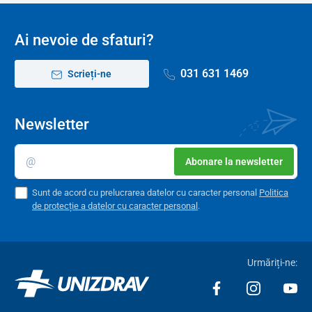
Concentratorul are și
control vocal
(doar în limba engleză),
funcție de temporizator și funcție de autodiagnosticare pentru
Ai nevoie de sfaturi?
detectarea posibilelor defecțiuni.
031 631 1469
Scrieți-ne
Mobilitate
Concentratorul este echipat
cu patru roți de înaltă calitate
care
permit deplasarea fără probleme prin încăperi, chiar și pe covoare
Newsletter
moi, fără a fi nevoie de ridicare. În același timp, înălțimea sa și
lizibilitatea excelentă a afișajului de control îl fac potrivit pentru
Abonare la newsletter
amplasarea direct lângă patul pacientului pentru a crește
confortul în utilizare.
Sunt de acord cu prelucrarea datelor cu caracter personal
Politica
de protecție a datelor cu caracter personal
.
Urmăriți-ne:
Utilizarea concentratoarelor de oxigen oferă o terapie sigură, dar