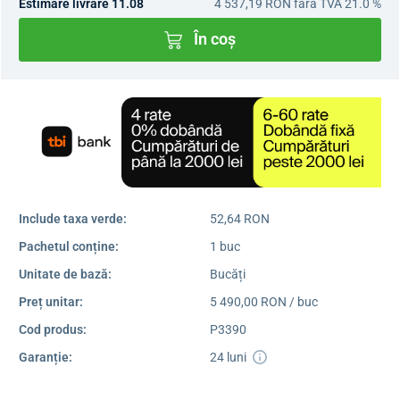
Estimare livrare 11.08
4 537,19 RON
fara TVA 21.0 %
În coș
Include taxa verde:
52,64 RON
Pachetul conține:
1 buc
Unitate de bază:
Bucăți
Preț unitar:
5 490,00 RON / buc
Cod produs:
P3390
Garanție:
24 luni