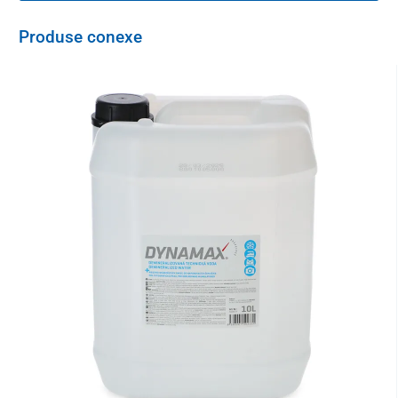
Produse conexe
Performanța și capacitatea sa
de a funcționa continuu
îl fac
potrivit nu numai pentru uz casnic, ci și ca dispozitiv auxiliar
pentru
spitale, unități medicale, cămine de servicii sociale
sau
alte unități în care funcționarea continuă, performanța puternică
și
terapia cu oxigen de susținere
sunt esențiale pentru mai multe
persoane în același timp.
Concentratorul are două debitmetre care permit
setarea
separată a debitului de oxigen rezultat pentru ambele ieșiri
, în
funcție de nevoile persoanei care inhalează, proporțional cu
capacitatea maximă de 10 l, adică dacă debitul este setat la 7 l pe
o ieșire, debitul pe cealaltă ieșire poate fi de maxim 3 l -
cu
garanția unei concentrații de oxigen de maxim 95% pe ambele