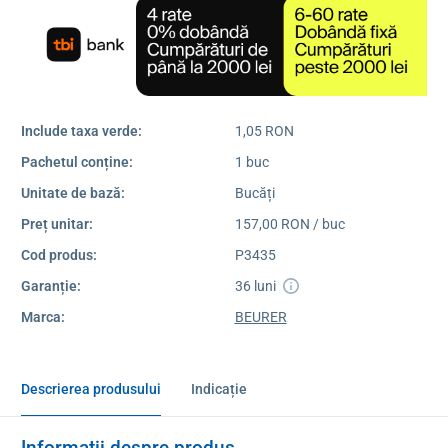
Include taxa verde:
1,05 RON
Pachetul conține:
1 buc
Unitate de bază:
Bucăți
Preț unitar:
157,00 RON / buc
Cod produs:
P3435
Garanție:
36 luni
Marca:
BEURER
Descrierea produsului
Indicație