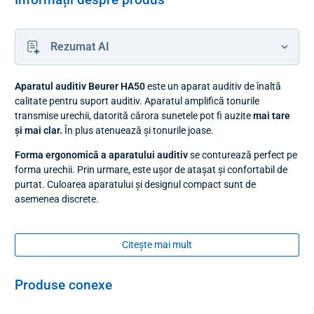
Informații despre produs
Rezumat AI
Aparatul auditiv Beurer HA50
este un aparat auditiv de înaltă
calitate pentru suport auditiv. Aparatul amplifică tonurile
transmise urechii, datorită cărora sunetele pot fi auzite
mai tare
și mai clar.
În plus atenuează și tonurile joase.
Forma ergonomică a aparatului auditiv
se conturează perfect pe
forma urechii. Prin urmare, este ușor de atașat și confortabil de
purtat. Culoarea aparatului și designul compact sunt de
asemenea discrete.
Dispozitivul are un buton de pornire și oprire, în timp ce
volumul
poate fi
reglat fără probleme, după cum este necesar, cu rotița
Citește mai mult
rotativă
. Pachetul include o
husă practică
pentru depozitare și
transport.
Produse conexe
Produsul este
certificat.