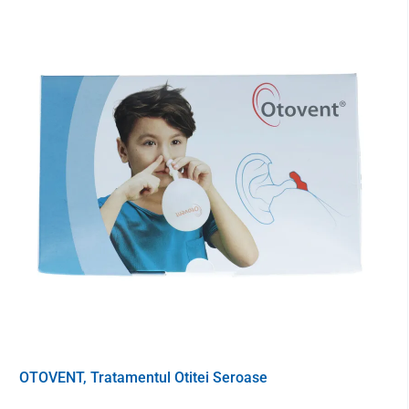
Igenizare și întreținere
înainte de fiecare curățare, este necesar să scoateți
bateriile din aparat
curățați aparatul auditiv și atașamentul cu o cârpă
uscată
un obiect alungit sau o perie este potrivită pentru
îndepărtarea ceară a urechii
nu scufundați niciodată aparatul auditiv în apă - acesta
poate fi deteriorat
dacă tubul se udă sau stropește cu lichide scoateți-l și
uscați-l cu un prosop
Conținutul pachetului
1 aparat auditiv
3 dopuri de urechi din silicon înlocuibile de diferite
dimensiuni
OTOVENT, Tratamentul Otitei Seroase
2 baterii PR48/tip 13 - baterii de rezervă pot fi
achiziționate
AICI