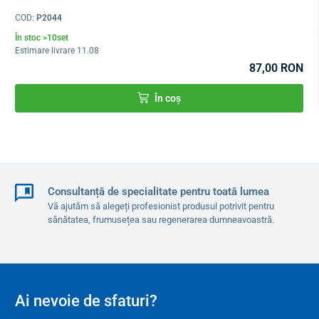
1 carcasă pentru depozitarea aparatului auditiv
COD:
P2044
instrucțiuni de utilizare în limba română
În stoc >10set
Estimare livrare 11.08
Parametri tehnici
87,00 RON
În coș
Gama de frecvență
100-6000 Hz
Amplificarea sunetului
40 dB ± 5 dB
Volumul maxim
128 dB ± 4 dB
Nivelul de presiune al
129,4 dB conform IEC
Consultanță de specialitate pentru toată lumea
sunetului
60118-7
Vă ajutăm să alegeți profesionist produsul potrivit pentru
sănătatea, frumusețea sau regenerarea dumneavoastră.
Distorsiune armonică
≤ 5% @ 1600 Hz
totală
Baterie
2x PR48/tip 13 (inclus în
pachet)
Ai nevoie de sfaturi?
Zgomot de intrare
≤ 30 dB