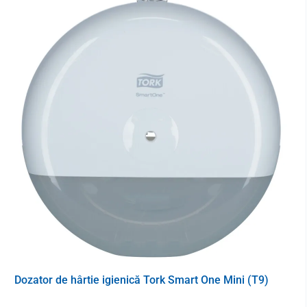
Parametri tehnici
Sistem
T9 (472193)
Conținutul pachetului
12x 620 bucăți
Lungimea rolei
18 cm
Lățimea rolei
13,4 cm
Strat
2
Culoare
alb
Dozator de hârtie igienică Tork Smart One Mini (T9)