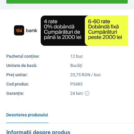
Pachetul conține:
12 buc
Unitate de bază:
Bucăți
Preț unitar:
25,75 RON / buc
Cod produs:
P3485
Garanție:
24 luni
Descrierea produsului
Informații despre produs