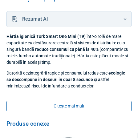
Rezumat AI
Hârtia igienică Tork Smart One Mini (T9)
într-o rolă de mare
capacitate cu desfășurare centrală și sistem de distribuire cu o
singură bandă
reduce consumul cu până la 40%
(comparativ cu
rolele Jumbo automate tradiționale). Hârtia este plăcut moale și
durabilă în același timp.
Datorită dezintegrării rapide și consumului redus este
ecologic
-
se descompune în deșeuri în doar 8 secunde
și astfel
minimizează riscul de înfundare a conductelor.
Rolele de hârtie igienică Tork T9 sunt echipate
cu sistemul
SmartCore
permite îndepărtarea rapidă și ușoară a centrului rolei
Citește mai mult
la reumplere.
Hârtia igienică Tork Smart One Mini este compatibilă cu
Produse conexe
dozatoarele Tork Smart One Mini T9. În oferta noastră vei găsi
dozatorul de hartie igienica Tork Smart One Mini (tip T9)
alb.