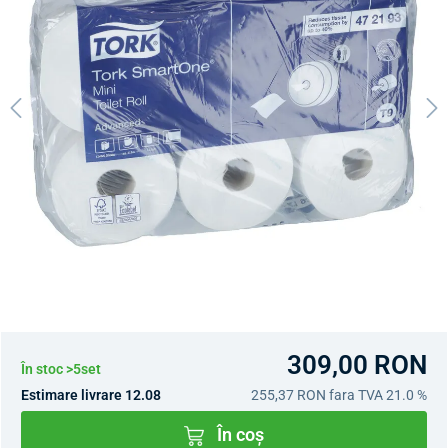
309,00 RON
În stoc >5set
Estimare livrare 12.08
255,37 RON
fara TVA 21.0 %
În coș