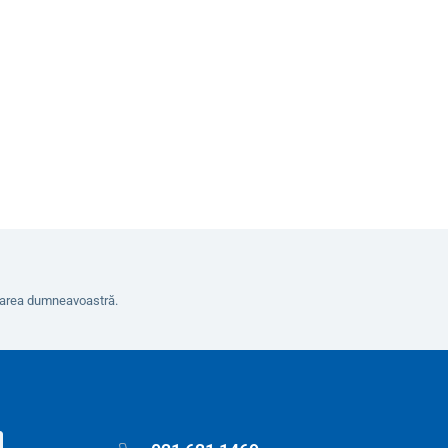
8
În coș
erarea dumneavoastră.