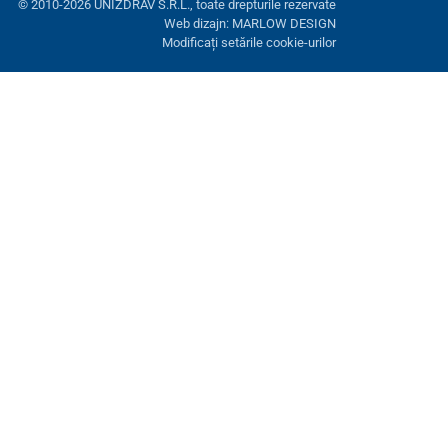
© 2010-2026 UNIZDRAV S.R.L., toate drepturile rezervate
Web dizajn: MARLOW DESIGN
Modificați setările cookie-urilor
ră. Aveți opțiunea de a refuza cookie-urile opționale.
Refuză.