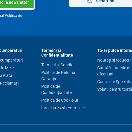
Scrieți-ne
e la newsletter
nal
Politica de
cumpărături
Termeni și
Te-ar putea intere
Confidențialitate
 cumpărături
Noutăți și reduceri
Termeni și Condiții
le Mele
Caută în funcție de
Politica de Retur și
afecțiuni
și Plată
Garanție
Consiliere Speciali
 Reclamații
Politica de
Soluții pentru toat
Confidențialitate
Politica de Cookie-uri
Înregistrează returul aici