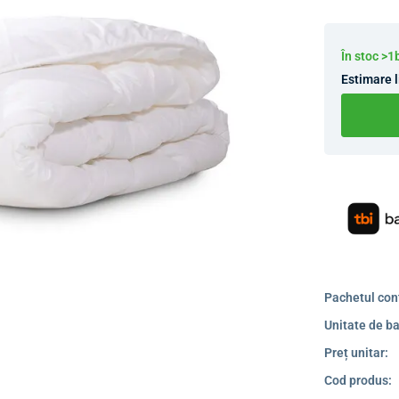
În stoc >1
Estimare l
Pachetul con
Unitate de ba
Preț unitar:
Cod produs: