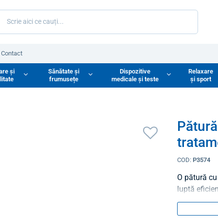
Contact
are și
Sănătate și
Dispozitive
Relaxare
litate
frumusețe
medicale și teste
și sport
Pătură
tratam
COD:
P3574
O pătură cu
luptă eficie