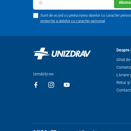
Abonar
Sunt de acord cu prelucrarea datelor cu caracter perso
protecție a datelor cu caracter personal
.
Despre 
Ghid de
Comenzi
Urmăriți-ne:
Livrare 
Retur și
Contact