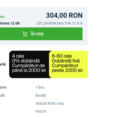
304,00 RON
buc
ivrare 12.08
251,24 RON
fara TVA 21.0 %
În coș
ține:
1 buc
ză:
Bucăți
304,00 RON / buc
P3574