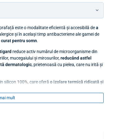
rafață este o modalitate eficientă și accesibilă de
a
alergice și în același timp antibacteriene ale gamei de
 curat pentru somn
.
tigard
reduce activ numărul de microorganisme din
iilor, mucegaiului și mirosurilor,
reducând astfel
ată dermatologic
, prietenoasă cu pielea, care nu irită și
in silicon 100%, care oferă
o izolare termică ridicată și
nt moi, flexibile, au memorie de formă și o valoare
mai mult
lor, vă recomandăm să obțineți
foi anti-acarieni
– oferta