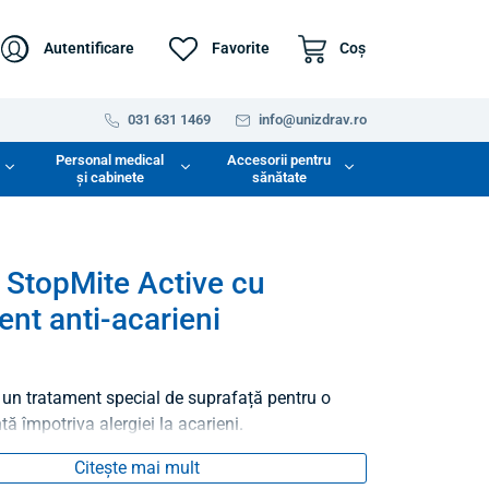
Autentificare
Favorite
Coş
031 631 1469
info@unizdrav.ro
Personal medical
Accesorii pentru
și cabinete
sănătate
 StopMite Active cu
ent anti-acarieni
 un tratament special de suprafață pentru o
ntă împotriva alergiei la acarieni.
Citește mai mult