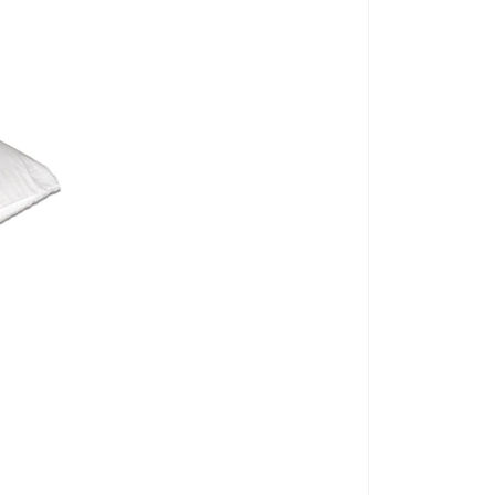
cu tratament Actigard
Hollow®
poliester
Eficacitate garantată ProAlergiky.cz
Perna StopMite 