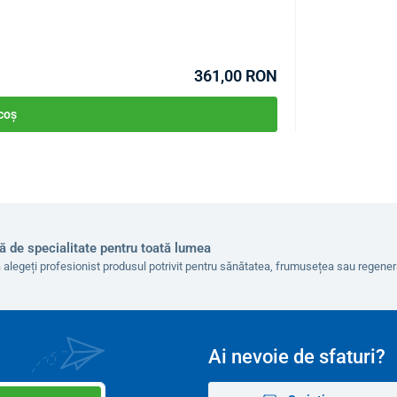
COD:
P3571
În stoc >10buc
Estimare livrare 12.0
361,00 RON
 coș
ă de specialitate pentru toată lumea
 alegeți profesionist produsul potrivit pentru sănătatea, frumusețea sau regen
Ai nevoie de sfaturi?