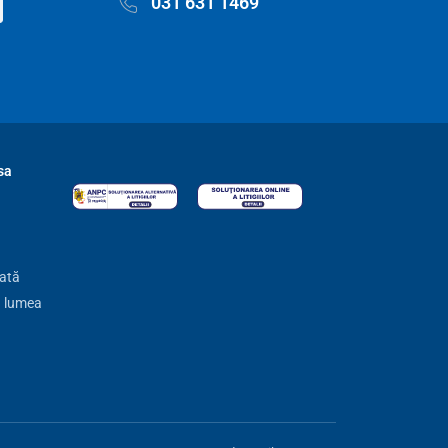
031 631 1469
sa
zată
ă lumea