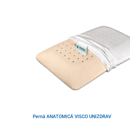
Parametrii
Țesătură de suprafață
100% bumbac 
Umplere
100% silicon
Dimensiune
140 x 200 cm
®
Certificare
Oeko-Tex
, 
Pernă ANATOMICĂ VISCO UNIZDRAV