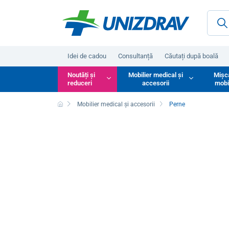
Idei de cadou
Consultanță
Căutați după boală
Noutăți și
Mobilier medical și
Mișc
reduceri
accesorii
mobi
Mobilier medical și accesorii
Perne