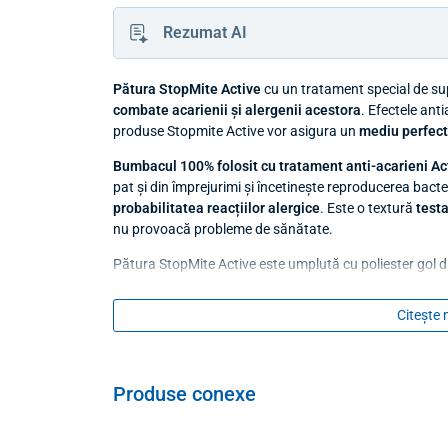
Rezumat AI
Pătura StopMite Active
cu un tratament special de sup
combate acarienii și alergenii acestora
. Efectele anti
produse Stopmite Active vor asigura un
mediu perfect
Bumbacul 100% folosit cu tratament anti-acarieni Ac
pat și din împrejurimi și încetinește reproducerea bacter
probabilitatea reacțiilor alergice
. Este o textură
test
nu provoacă probleme de sănătate.
Pătura StopMite Active este umplută cu poliester gol d
o respirabilitate ridicată
. Fibrele goale de poliester su
ridicată de loft.
Citește 
Pentru o protecție și mai eficientă împotriva alergeni
completă o găsiți
AICI
.
Produse conexe
Dimensiuni
140 x 200 cm