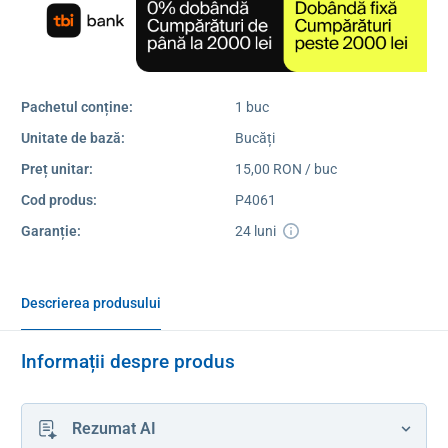
Pachetul conține:
1 buc
Unitate de bază:
Bucăți
Preț unitar:
15,00 RON / buc
Cod produs:
P4061
Garanție:
24 luni
Descrierea produsului
Informații despre produs
Rezumat AI