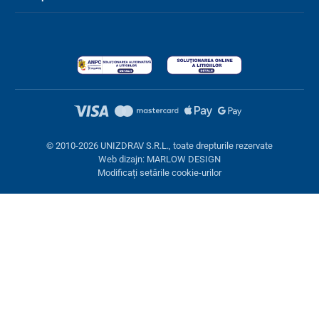
© 2010-2026 UNIZDRAV S.R.L., toate drepturile rezervate
Web dizajn: MARLOW DESIGN
Modificați setările cookie-urilor
Setări cookies
Aceste pagini folosesc cookie-uri. Unele sunt necesare pentru
buna funcționare a site-ului, altele le putem folosi doar cu acordul
dumneavoastră. Aveți opțiunea de a refuza cookie-urile opționale.
Refuză.