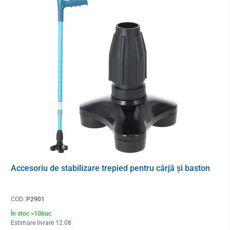
lungime prindere 23 cm
Accesoriu de stabilizare trepied pentru cârjă și baston
COD:
P2901
În stoc >10buc
Estimare livrare 12.08