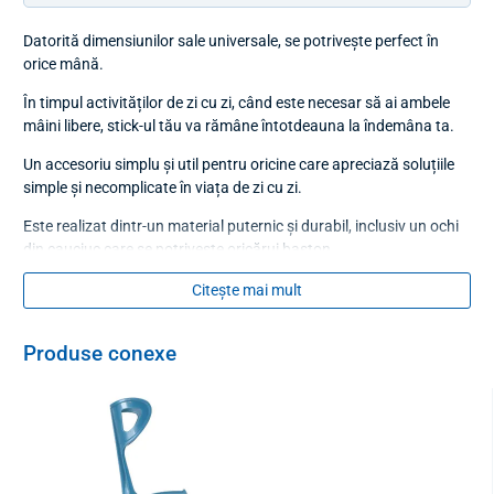
Datorită dimensiunilor sale universale, se potrivește perfect în
orice mână.
În timpul activităților de zi cu zi, când este necesar să ai ambele
mâini libere, stick-ul tău va rămâne întotdeauna la îndemâna ta.
Un accesoriu simplu și util pentru oricine care apreciază soluțiile
simple și necomplicate în viața de zi cu zi.
Este realizat dintr-un material puternic și durabil, inclusiv un ochi
din cauciuc care se potrivește oricărui baston.
Înainte de a se pune, este necesar să scoateți vârful de pe baston.
Citește mai mult
Material:
Produse conexe
Nailon
D
imensiuni:
lungime totală 31 cm