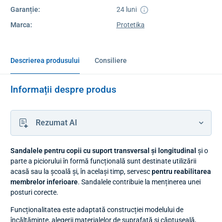
Garanție:
24 luni
Marca:
Protetika
Descrierea produsului
Consiliere
Informații despre produs
Rezumat AI
Sandalele pentru copii cu suport transversal și longitudinal
și o
parte a piciorului în formă funcțională sunt destinate utilizării
acasă sau la școală și, în același timp, servesc
pentru reabilitarea
membrelor inferioare
.
Sandalele contribuie la menținerea unei
posturi corecte.
Funcționalitatea este adaptată construcției modelului de
încălțăminte, alegerii materialelor de suprafață și căptușeală,