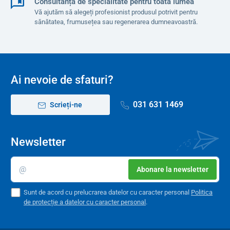
cm
Consultanță de specialitate pentru toată lumea
Vă ajutăm să alegeți profesionist produsul potrivit pentru
Mărimea
27
28
29
30
31
sănătatea, frumusețea sau regenerarea dumneavoastră.
Ai nevoie de sfaturi?
031 631 1469
Scrieți-ne
Newsletter
Abonare la newsletter
Sunt de acord cu prelucrarea datelor cu caracter personal
Politica
de protecție a datelor cu caracter personal
.