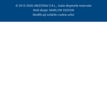
© 2010-2026 UNIZDRAV S.R.L., toate drepturile rezervate
Web dizajn: MARLOW DESIGN
Modificați setările cookie-urilor
Setări cookies
Aceste pagini folosesc cookie-uri. Unele sunt necesare pentru
buna funcționare a site-ului, altele le putem folosi doar cu acordul
dumneavoastră. Aveți opțiunea de a refuza cookie-urile opționale.
Refuză.
Necesare
Performanţă
Cookie-uri de marketing
Acceptă toate
Gestionați setările