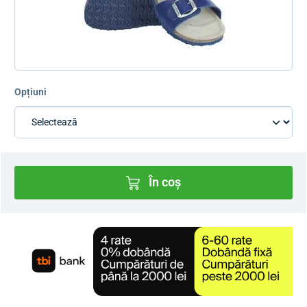
Opțiuni
În coș