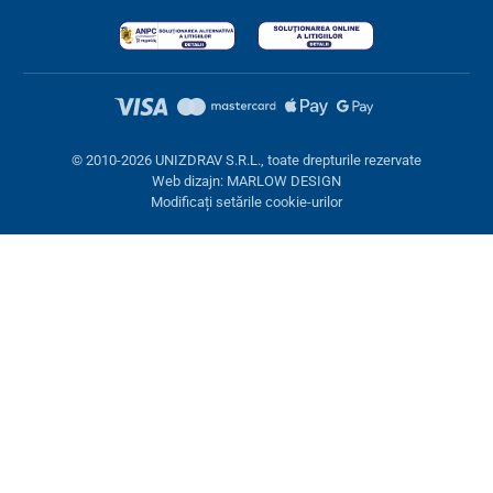
© 2010-2026 UNIZDRAV S.R.L., toate drepturile rezervate
Web dizajn: MARLOW DESIGN
Modificați setările cookie-urilor
Setări cookies
Aceste pagini folosesc cookie-uri. Unele sunt necesare pentru
buna funcționare a site-ului, altele le putem folosi doar cu acordul
dumneavoastră. Aveți opțiunea de a refuza cookie-urile opționale.
Refuză.
Necesare