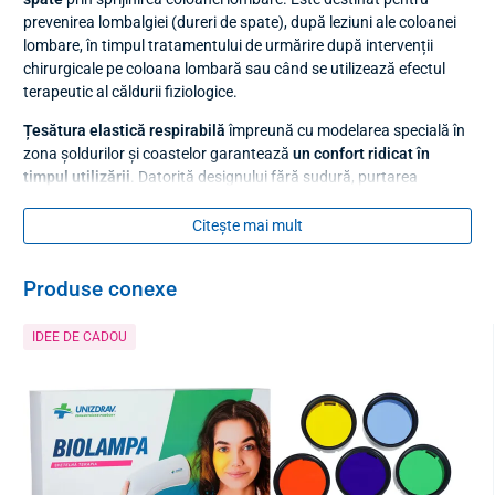
prevenirea lombalgiei (dureri de spate), după leziuni ale coloanei
lombare, în timpul tratamentului de urmărire după intervenții
chirurgicale pe coloana lombară sau când se utilizează efectul
terapeutic al căldurii fiziologice.
Țesătura elastică respirabilă
împreună cu modelarea specială în
zona șoldurilor și coastelor garantează
un confort ridicat în
timpul utilizării
. Datorită designului fără sudură, purtarea
bandajului este discretă.
Citește mai mult
Centura lombară este echipată cu patru plăci de oțel în spate și
două plăci de plastic în partea abdominală.
Buclele pentru
degete și un indicator de centrare
asigură strângerea și poziția
Produse conexe
corectă a centurii. Centura este fixată cu
velcro
.
IDEE DE CADOU
Centura de talie LombaFirst este disponibilă în diferite mărimi.
Înălțimea sa este de 26 cm
.
Culoare
albastru-negru