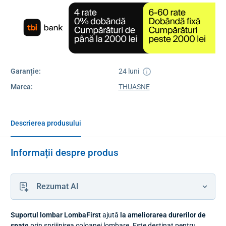
Garanție:
24 luni
Marca:
THUASNE
Descrierea produsului
Informații despre produs
Rezumat AI
Suportul lombar LombaFirst
ajută
la ameliorarea durerilor de
spate
prin sprijinirea coloanei lombare. Este destinat pentru