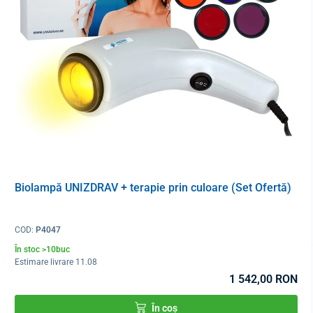
DIMENSIUNE
CIRCUMFERINȚA TALIEI
Mărimea 1
60 – 80 cm
Mărimea 2
75 – 95 cm
Mărimea 3
90 – 110 cm
Mărimea 4
105 – 125 cm
Mărimea 5
120 – 140 cm
Biolampă UNIZDRAV + terapie prin culoare (Set Ofertă)
COD:
P4047
În stoc >10buc
Estimare livrare 11.08
1 542,00 RON
În coș