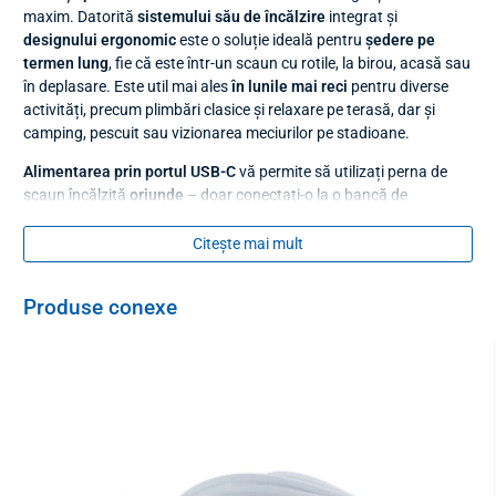
maxim. Datorită
sistemului său de încălzire
integrat și
designului ergonomic
este o soluție ideală pentru
ședere pe
termen lung
, fie că este într-un scaun cu rotile, la birou, acasă sau
în deplasare. Este util mai ales
în lunile mai reci
pentru diverse
activități, precum plimbări clasice și relaxare pe terasă, dar și
camping, pescuit sau vizionarea meciurilor pe stadioane.
Alimentarea prin portul USB-C
vă permite să utilizați perna de
scaun încălzită
oriunde
– doar conectați-o la o bancă de
alimentare, laptop sau adaptor.
Citește mai mult
Produse conexe