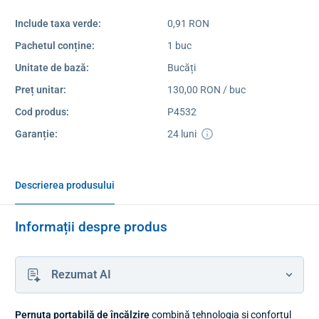
Include taxa verde:
0,91 RON
Pachetul conține:
1 buc
Unitate de bază:
Bucăți
Preț unitar:
130,00 RON / buc
Cod produs:
P4532
Garanție:
24 luni
Descrierea produsului
Informații despre produs
Rezumat AI
Pernuța portabilă de încălzire
combină tehnologia și confortul