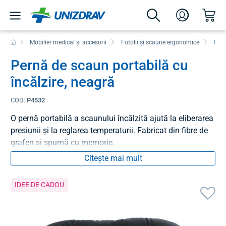
Mobilier medical și accesorii
Fotolii și scaune ergonomice
Pern
Pernă de scaun portabilă cu
încălzire, neagră
COD:
P4532
O pernă portabilă a scaunului încălzită ajută la eliberarea
presiunii și la reglarea temperaturii. Fabricat din fibre de
grafen și spumă cu memorie.
Citește mai mult
IDEE DE CADOU