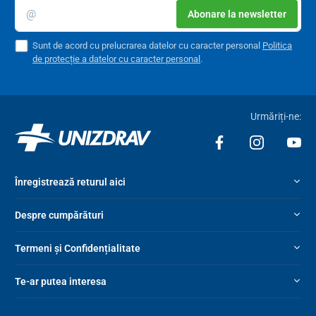
Abonare la newsletter
lumină albastră – 55 °C
lumină verde – 45 °C
Sunt de acord cu prelucrarea datelor cu caracter personal
Politica
de protecție a datelor cu caracter personal
.
Ambalare
perna de scaun portabilă încălzită
cablu USB-C
Urmăriți-ne:
manual de utilizare
Adaptorul de alimentare (achiziționat
de AICI
) și power bank
Înregistrează returul aici
(achiziționat
de AICI
) nu sunt incluse în pachet.
Parametrii tehnici
Despre cumpărături
Dimensiuni
45 x 45 cm
Termeni și Confidențialitate
Voltaj
5V
Te-ar putea interesa