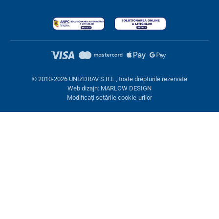
© 2010-2026 UNIZDRAV S.R.L., toate drepturile rezervate
Web dizajn: MARLOW DESIGN
Modificați setările cookie-urilor
Setări cookies
Aceste pagini folosesc cookie-uri. Unele sunt necesare pentru
buna funcționare a site-ului, altele le putem folosi doar cu acordul
dumneavoastră. Aveți opțiunea de a refuza cookie-urile opționale.
Refuză.
Necesare