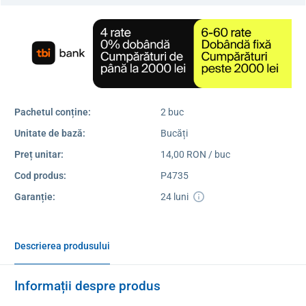
Pachetul conține:
2 buc
Unitate de bază:
Bucăți
Preț unitar:
14,00 RON / buc
Cod produs:
P4735
Garanție:
24 luni
Descrierea produsului
Informații despre produs