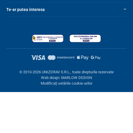
Te-ar putea interesa
© 2010-2026 UNIZDRAV S.R.L., toate drepturile rezervate
Web dizajn: MARLOW DESIGN
Modificați setările cookie-urilor
Setări cookies
Aceste pagini folosesc cookie-uri. Unele sunt necesare pentru
buna funcționare a site-ului, altele le putem folosi doar cu acordul
dumneavoastră. Aveți opțiunea de a refuza cookie-urile opționale.