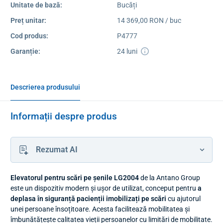
Unitate de bază:
Bucăți
Preț unitar:
14 369,00 RON / buc
Cod produs:
P4777
Garanție:
24 luni
Descrierea produsului
Informații despre produs
Rezumat AI
Elevatorul pentru scări pe șenile LG2004
de la Antano Group
este un dispozitiv modern și ușor de utilizat, conceput pentru
a
deplasa în siguranță pacienții imobilizați pe scări
cu ajutorul
unei persoane însoțitoare. Acesta facilitează mobilitatea și
îmbunătățește calitatea vieții persoanelor cu limitări de mobilitate.