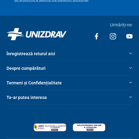
indicator de stare a bateriei
.
Urmăriți-ne:
Înregistrează returul aici
Despre cumpărături
Termeni și Confidențialitate
Te-ar putea interesa
Viraj fără efort
Mecanismul electric de ridicare patentat, cu
4 roți de manevră,
asigură
o ușurință de neegalat în utilizare
. Acestea permit
o
rotire ușoară la 360°
, ceea ce facilitează foarte mult manevrarea
chiar și pe scări înguste, cu o lățime de până la 77 cm. Datorită