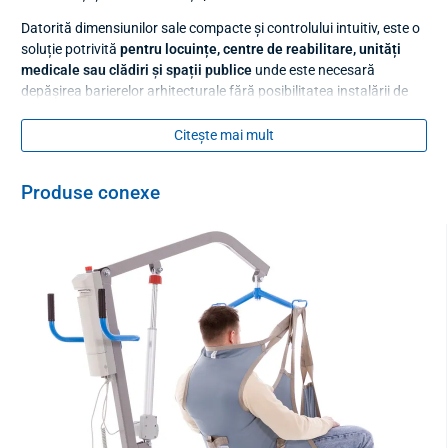
Datorită dimensiunilor sale compacte și controlului intuitiv, este o
soluție potrivită
pentru locuințe, centre de reabilitare, unități
medicale sau clădiri și spații publice
unde este necesară
depășirea barierelor arhitecturale fără posibilitatea instalării de
sisteme de ascensoare.
Citește mai mult
Produse conexe
Beneficiile unui dispozitiv de urcat scări
Elevatorul pentru scări pe șenile este echipat cu un sistem special
de șenile care asigură o mișcare lină pe scări. Se caracterizează