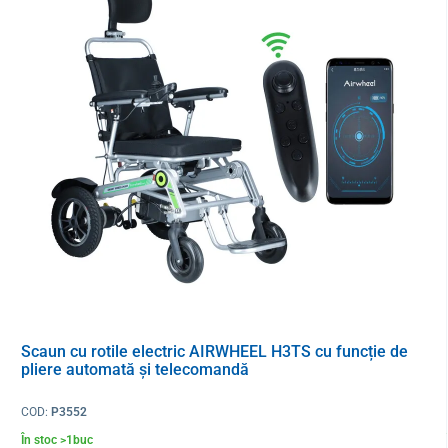
Scaun cu rotile electric AIRWHEEL H3TS cu funcție de
pliere automată și telecomandă
COD:
P3552
În stoc >1buc
Principalele beneficii ale genții izolate