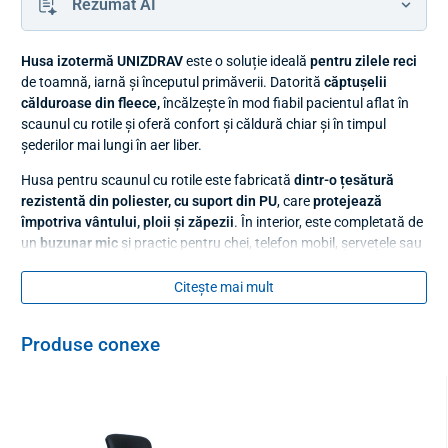
Rezumat AI
Husa
izotermă UNIZDRAV
este o soluție ideală
pentru zilele reci
de toamnă, iarnă și începutul primăverii. Datorită
căptușelii
călduroase din fleece,
încălzește în mod fiabil pacientul aflat în
scaunul cu rotile și oferă confort și căldură chiar și în timpul
șederilor mai lungi în aer liber.
Husa pentru scaunul cu rotile este fabricată
dintr-o țesătură
rezistentă din poliester, cu suport din PU
, care
protejează
împotriva vântului, ploii și zăpezii
. În interior, este completată de
un
buzunar mic
și practic pentru chei, telefon mobil, șervețele sau
alte obiecte mici care trebuie să fie la îndemână.
Închiderea
practică cu fermoar
permite îmbrăcarea și dezbrăcarea ușoară.
Citește mai mult
Fermoarul este de asemenea, dublu, astfel încât geanta izotermă
poate
fi închisă convenabil din interior
.
Produse conexe
Cu
benzi elastice flexibile,
husa pentru picioare se atașează ușor
de mânerele căruciorului. Nu alunecă și rămâne fixată în
siguranță. După utilizare, poate fi
pliată cu ușurință
într-o formă
compactă care ocupă aproape zero spațiu.