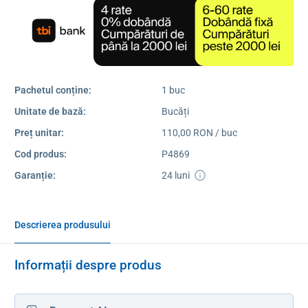
Pachetul conține:
1 buc
Unitate de bază:
Bucăți
Preț unitar:
110,00 RON / buc
Cod produs:
P4869
Garanție:
24 luni
Descrierea produsului
Informații despre produs