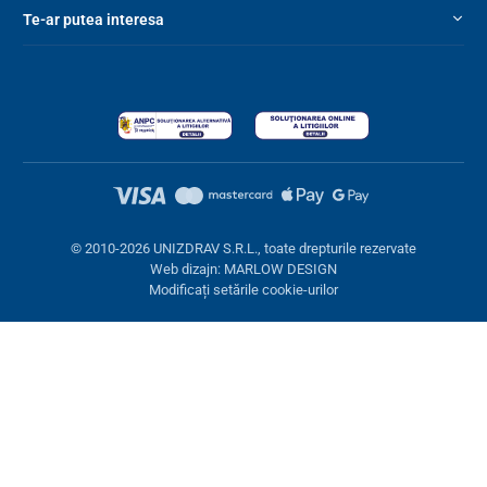
Te-ar putea interesa
© 2010-2026 UNIZDRAV S.R.L., toate drepturile rezervate
Web dizajn: MARLOW DESIGN
Modificați setările cookie-urilor
Setări cookies
Aceste pagini folosesc cookie-uri. Unele sunt necesare pentru
buna funcționare a site-ului, altele le putem folosi doar cu acordul
dumneavoastră. Aveți opțiunea de a refuza cookie-urile opționale.