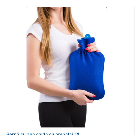
Încălzitorul pentru picioare este fabricat din materiale rezistente
de înaltă calitate. Este ușor de întreținut și căptușeala sa
detașabilă poate fi
spălată la o temperatură de până la 30 °C
.
Caracteristicile de siguranță includ
o funcție de oprire automată
după 90 de minute și
protecția împotriva supraîncălzirii Beurer
Safety System
, care oprește dispozitivul dacă serpentina de
încălzire este deteriorată și există riscul de supraîncălzire.
Dacă aveți un stimulator cardiac, consultați-vă medicul cu privire
la oportunitatea utilizării produsului.
Parametrii tehnici
Reglarea temperaturii
3 grade
Funcție de oprire de siguranță
după 90 min.
Material
lână/pluș
Dimensiuni
32 x 26 x 26 cm
Pernă cu apă caldă cu ambalaj, 2l
Alimentare electrică
reţea