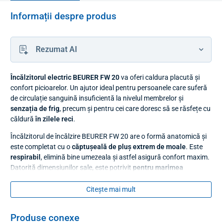
Informații despre produs
Rezumat AI
Încălzitorul electric BEURER FW 20
va oferi caldura placută și
confort picioarelor. Un ajutor ideal pentru persoanele care suferă
de circulație sanguină insuficientă la nivelul membrelor și
senzația de frig
, precum și pentru cei care doresc să se răsfețe cu
căldură
în zilele reci
.
Încălzitorul de încălzire BEURER FW 20 are o formă anatomică și
este completat cu o
căptușeală de pluș extrem de moale
. Este
respirabil
, elimină bine umezeala și astfel asigură confort maxim.
Datorită dimensiunilor sale, este potrivit
pentru marimea
piciorului până la 47
.
Citește mai mult
Este posibil să setați
3 niveluri de temperatură
(minim, mediu și
maxim) pe controlerul cu iluminare de fundal. După pornire,
încălzitorul se încălzește în câteva minute.
Produse conexe