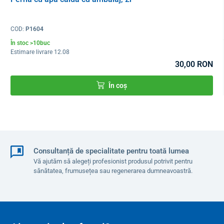
Putere de intrare
100 W
COD:
P1604
În stoc >10buc
Estimare livrare 12.08
30,00 RON
În coș
Consultanță de specialitate pentru toată lumea
Vă ajutăm să alegeți profesionist produsul potrivit pentru
sănătatea, frumusețea sau regenerarea dumneavoastră.