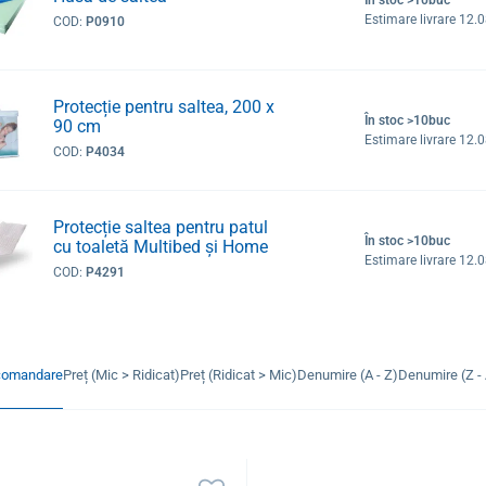
Estimare livrare 12.
COD:
P0910
Protecție pentru saltea, 200 x
În stoc >10buc
90 cm
Estimare livrare 12.
COD:
P4034
Protecție saltea pentru patul
În stoc >10buc
cu toaletă Multibed și Home
Estimare livrare 12.
COD:
P4291
comandare
Preț (Mic > Ridicat)
Preț (Ridicat > Mic)
Denumire (A - Z)
Denumire (Z - 