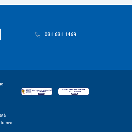
031 631 1469
sa
zată
ă lumea