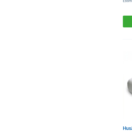
Estim
Hus