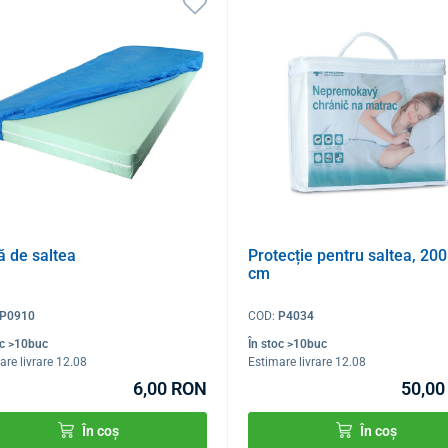
ă de saltea
Protecție pentru saltea, 200
cm
P0910
COD:
P4034
oc >10buc
În stoc >10buc
are livrare 12.08
Estimare livrare 12.08
6,00 RON
50,00
În coș
În coș