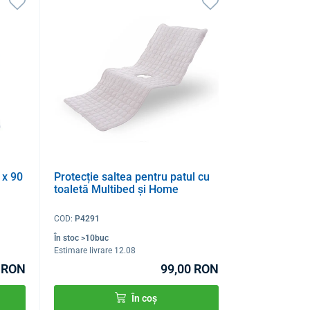
 x 90
Protecție saltea pentru patul cu
toaletă Multibed și Home
COD:
P4291
În stoc >10buc
Estimare livrare 12.08
 RON
99,00 RON
În coș