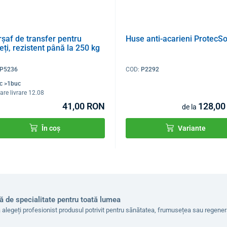
șaf de transfer pentru
Huse anti-acarieni Protec
eți, rezistent până la 250 kg
P5236
COD:
P2292
oc >1buc
are livrare 12.08
41,00 RON
128,00
de la
În coș
Variante
ă de specialitate pentru toată lumea
 alegeți profesionist produsul potrivit pentru sănătatea, frumusețea sau regen