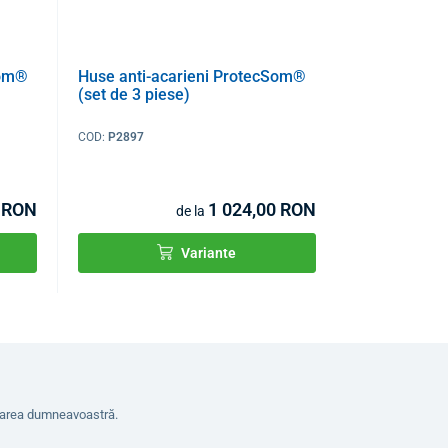
Som®
Huse anti-acarieni ProtecSom®
(set de 3 piese)
COD:
P2897
 RON
1 024,00 RON
de la
Variante
erarea dumneavoastră.