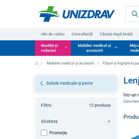
Idei de cadou
Consultanță
Căutați după boală
Noutăți și
Mobilier medical și
Mișc
reduceri
accesorii
mobi
Mobilier medical și accesorii
Paturi și îngrijire la p
Lenj
Saltele medicale și perne
Într-un 
lenjeria
Descrie
Filtru
12 produse
ridicate
sănătoas
Produ
Eticheta
Promoție