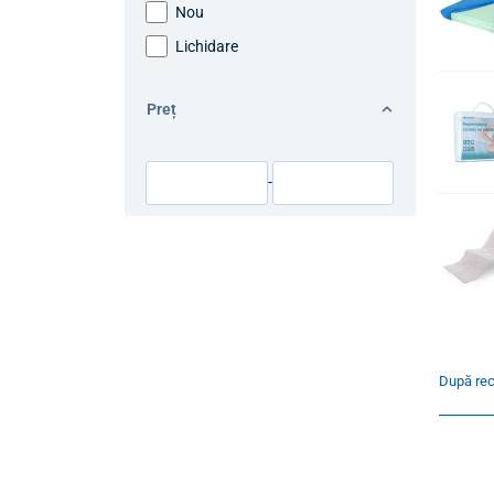
Nou
Lichidare
Preț
-
După re