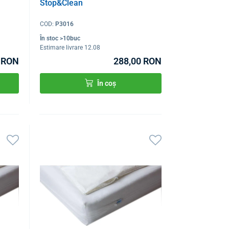
Stop&Clean
COD:
P3016
În stoc >10buc
Estimare livrare 12.08
 RON
288,00 RON
În coș