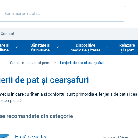
Contact
are și
Sănătate și
Dispozitive
Relaxare
litate
frumusețe
medicale și teste
și sport
at
Saltele medicale și perne
Lenjerii de pat și cearșafuri
erii de pat și cearșafuri
mediu în care curățenia și confortul sunt primordiale, lenjeria de pat și cea
 de uz casnic obișnuită, aceste produse sunt concepute să reziste la o utili
re completă
. Lenjeria de pat selectată corespunzător nu numai că crește standardele de
ă de calitate.
se recomandate din categorie
Husă de saltea
În stoc >10buc