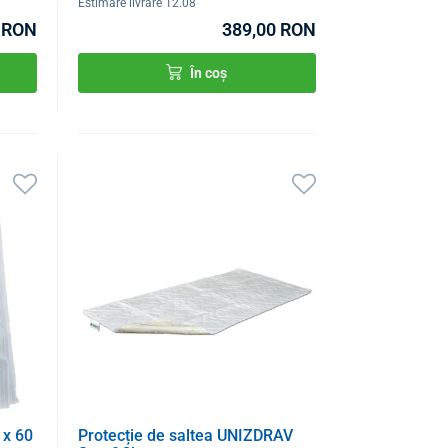
Estimare livrare 12.08
 RON
389,00 RON
În coș
 x 60
Protecție de saltea UNIZDRAV