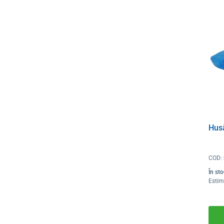
Hus
COD:
În st
Estim