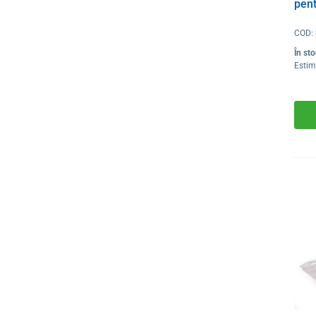
pen
COD:
În st
Estim