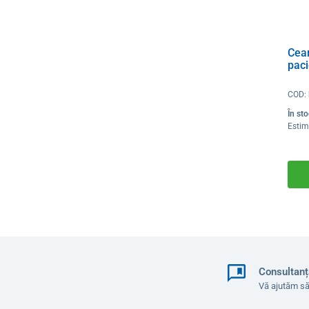
Cear
paci
COD:
În st
Estim
Consultanț
Vă ajutăm să