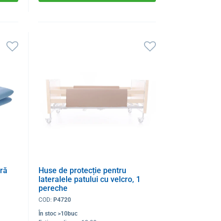
ră
Huse de protecție pentru
lateralele patului cu velcro, 1
pereche
COD:
P4720
În stoc >10buc