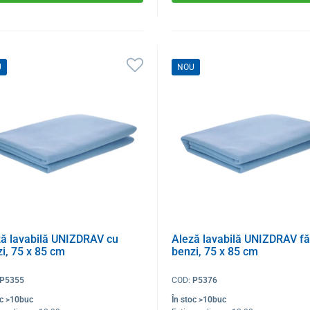
U
NOU
ză lavabilă UNIZDRAV cu
Aleză lavabilă UNIZDRAV fă
i, 75 x 85 cm
benzi, 75 x 85 cm
P5355
COD:
P5376
oc >10buc
În stoc >10buc