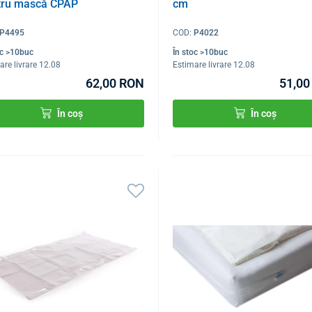
tru mască CPAP
cm
P4495
COD:
P4022
oc >10buc
În stoc >10buc
are livrare 12.08
Estimare livrare 12.08
62,00 RON
51,00
În coș
În coș