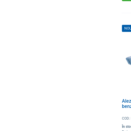
NO
Ale
benz
COD:
În st