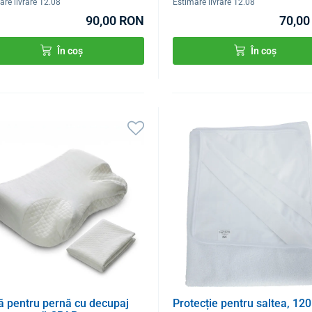
are livrare 12.08
Estimare livrare 12.08
90,00 RON
70,00
În coș
În coș
ă pentru pernă cu decupaj
Protecție pentru saltea, 120