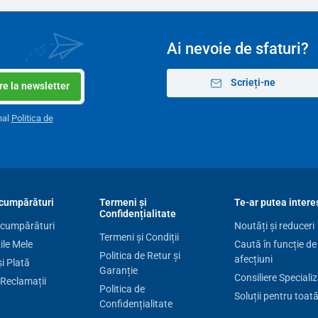
Ai nevoie de sfaturi?
Scrieți-ne
e la newsletter
nal
Politica de
cumpărături
Termeni și
Te-ar putea intere
Confidențialitate
 cumpărături
Noutăți și reduceri
Termeni și Condiții
le Mele
Caută în funcție de
Politica de Retur și
afecțiuni
și Plată
Garanție
Consiliere Speciali
 Reclamații
Politica de
Soluții pentru toat
Confidențialitate