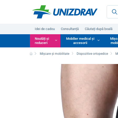
Idei de cadou
Consultanță
Căutați după boală
Noutăți și
Mobilier medical și
Mișc
reduceri
accesorii
mobi
Mișcare și mobilitate
Dispozitive ortopedice
M