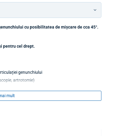
genunchiului cu posibilitatea de mișcare de cca 45°.
i pentru cel drept.
ticulației genunchiului
oscopie, artrotomie)
logice captate de materialul de bandaj
mai mult
NCHILOR (peste genunchi)