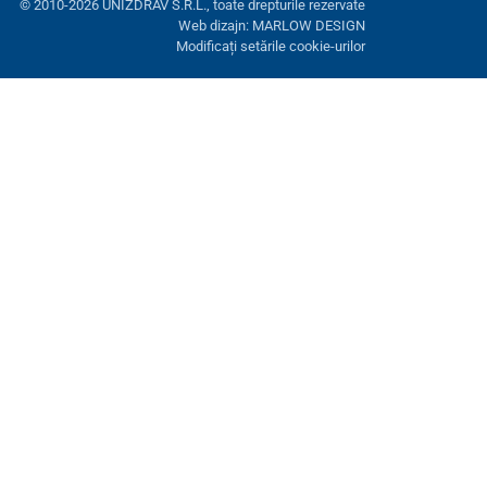
© 2010-2026 UNIZDRAV S.R.L., toate drepturile rezervate
Web dizajn: MARLOW DESIGN
Modificați setările cookie-urilor
ră. Aveți opțiunea de a refuza cookie-urile opționale.
Refuză.