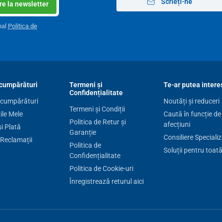
Scrieți-ne
e la newsletter
nal
Politica de
cumpărături
Termeni și
Te-ar putea intere
Confidențialitate
 cumpărături
Noutăți și reduceri
Termeni și Condiții
le Mele
Caută în funcție de
Politica de Retur și
afecțiuni
și Plată
Garanție
Consiliere Speciali
 Reclamații
Politica de
Soluții pentru toat
Confidențialitate
Politica de Cookie-uri
Înregistrează returul aici