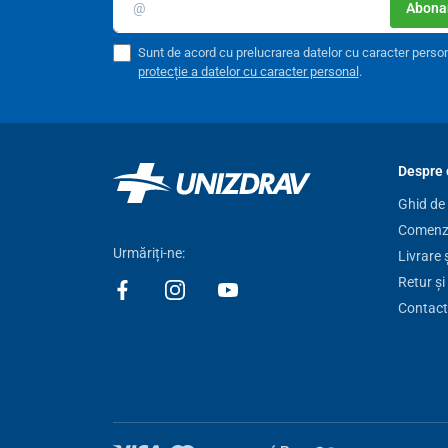
Abonar
Sunt de acord cu prelucrarea datelor cu caracter perso
protecție a datelor cu caracter personal
.
Despre 
Ghid de
Comenzi
Urmăriți-ne:
Livrare 
Retur și
Contact