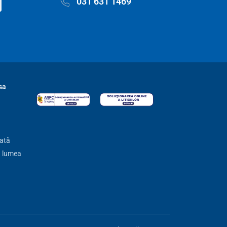
031 631 1469
sa
zată
ă lumea