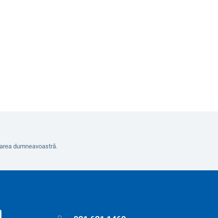
de la
Variante
erarea dumneavoastră.