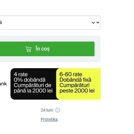
În coș
24 luni
Protetika