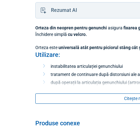
Rezumat AI
Orteza din neopren pentru genunchi
asigura
fixarea 
Închidere simplă
cu velcro.
Orteza este
universală atât pentru piciorul stâng cât ș
Utilizare:
instabilitatea articulației genunchiului
tratament de continuare după distorsiuni ale ar
după operații la articulația genunchiului (artr
utilizarea efectului terapeutic al căldurii fizio
Citește 
DIMENSIUNI
CIRCUMFERENȚA GENU
Mărime: S
29 - 33 cm
Produse conexe
Mărime: M
33 - 37 cm