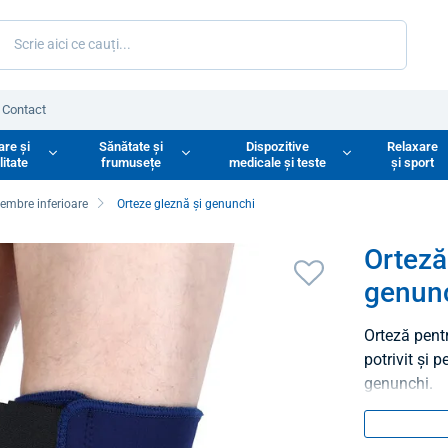
Contact
are și
Sănătate și
Dispozitive
Relaxare
litate
frumusețe
medicale și teste
și sport
embre inferioare
Orteze gleznă și genunchi
Orteză
genunc
Orteză pent
potrivit și 
genunchi.