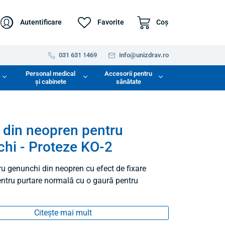
Autentificare
Favorite
Coş
031 631 1469
info@unizdrav.ro
Personal medical
Accesorii pentru
și cabinete
sănătate
 din neopren pentru
hi - Proteze KO-2
ru genunchi din neopren cu efect de fixare
pentru purtare normală cu o gaură pentru
Citește mai mult