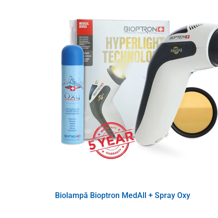
Mărime: L
37-41 cm
Mărime: XL
41-44 cm
Mărimea: XXL
44-48 cm
Biolampă Bioptron MedAll + Spray Oxy