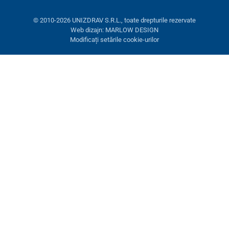
© 2010-2026 UNIZDRAV S.R.L., toate drepturile rezervate
Web dizajn: MARLOW DESIGN
Modificați setările cookie-urilor
Setări cookies
Aceste pagini folosesc cookie-uri. Unele sunt necesare pentru
buna funcționare a site-ului, altele le putem folosi doar cu acordul
dumneavoastră. Aveți opțiunea de a refuza cookie-urile opționale.
Refuză.
Necesare
Performanţă
Cookie-uri de marketing