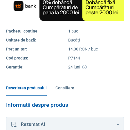
Pachetul conține:
1 buc
Unitate de bază:
Bucăți
Preț unitar:
14,00 RON / buc
Cod produs:
P7144
Garanție:
24 luni
Descrierea produsului
Consiliere
Informații despre produs
Rezumat AI