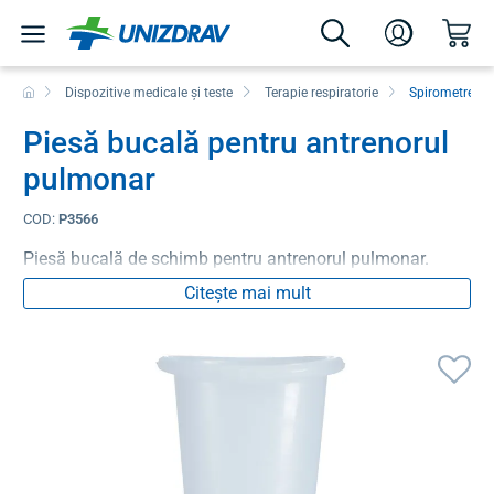
Dispozitive medicale și teste
Terapie respiratorie
Spirometre și 
Piesă bucală pentru antrenorul
pulmonar
COD:
P3566
Piesă bucală de schimb pentru antrenorul pulmonar.
Citește mai mult