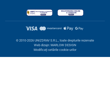
© 2010-2026 UNIZDRAV S.R.L., toate drepturile rezervate
Web dizajn: MARLOW DESIGN
Modificați setările cookie-urilor
Setări cookies
Aceste pagini folosesc cookie-uri. Unele sunt necesare pentru
buna funcționare a site-ului, altele le putem folosi doar cu acordul
dumneavoastră. Aveți opțiunea de a refuza cookie-urile opționale.
Refuză.
Necesare