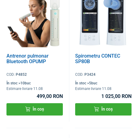
Antrenor pulmonar
Spirometru CONTEC
Bluetooth OPUMP
SP80B
COD:
P4852
COD:
P3424
În stoc >10buc
În stoc >5buc
Estimare livrare 11.08
Estimare livrare 11.08
499,00 RON
1 025,00 RON
În coș
În coș