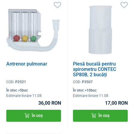
Antrenor pulmonar
Piesă bucală pentru
spirometru CONTEC
SP80B, 2 bucăți
COD:
P2521
COD:
P3507
În stoc >5buc
În stoc >10buc
Estimare livrare 11.08
Estimare livrare 11.08
36,00 RON
17,00 RON
În coș
În coș