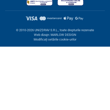
© 2010-2026 UNIZDRAV S.R.L., toate drepturile rezervate
Web dizajn: MARLOW DESIGN
Modificați setările cookie-urilor
Setări cookies
Aceste pagini folosesc cookie-uri. Unele sunt necesare pentru
buna funcționare a site-ului, altele le putem folosi doar cu acordul
dumneavoastră. Aveți opțiunea de a refuza cookie-urile opționale.
Refuză.
Necesare
Performanţă