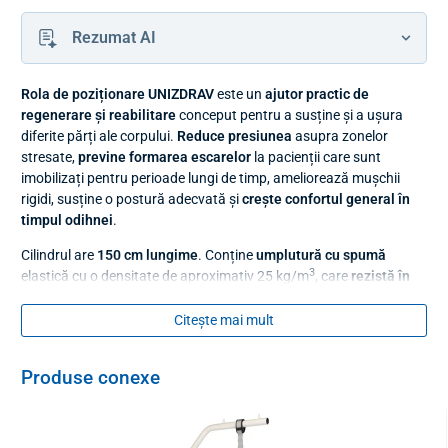
Rezumat AI
Rola de poziționare UNIZDRAV
este un
ajutor practic de
regenerare și reabilitare
conceput pentru a susține și a ușura
diferite părți ale corpului.
Reduce presiunea
asupra zonelor
stresate,
previne formarea escarelor
la pacienții care sunt
imobilizați pentru perioade lungi de timp, ameliorează mușchii
rigidi, susține o postură adecvată și
crește confortul general în
timpul odihnei
.
Cilindrul are
150 cm lungime
. Conține
umplutură cu spumă
3
elastică cu o densitate de aproximativ 25 kg/m
, care
rezistă în
mod fiabil la sarcini și mai mari
și nu se deformează.
Citește mai mult
Husa din PU moale
este prietenoasă cu pielea și ușor de păstrat
curată din punct de vedere igienic. Dacă este necesar, husa poate
fi
spălată
pe un ciclu delicat
la o temperatură de până la 30 °C
.
Produse conexe