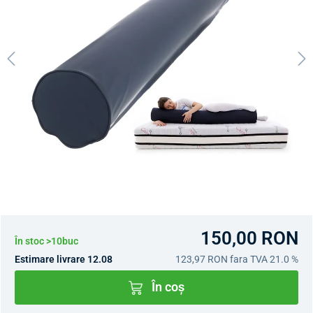
150,00 RON
În stoc >10buc
Estimare livrare 12.08
123,97 RON
fara TVA 21.0 %
În coș