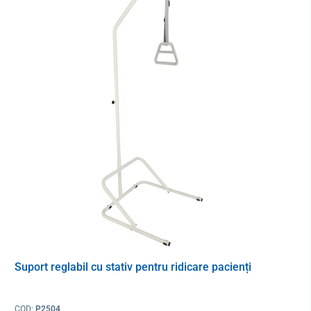
Parametrii
Dimensiuni
150 x 20 cm
Material
umplutură: spumă
husa: 55 % poliuretan, 45 %
poliester
3
Densitatea
25 kg/m
± 5
spumei
Suport reglabil cu stativ pentru ridicare pacienți
Greutate
1515 g
COD:
P2504