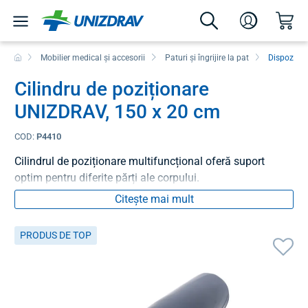
Mobilier medical și accesorii
Paturi și îngrijire la pat
Dispozitiv
Cilindru de poziționare
UNIZDRAV, 150 x 20 cm
COD:
P4410
Cilindrul de poziționare multifuncțional oferă suport
optim pentru diferite părți ale corpului.
Citește mai mult
PRODUS DE TOP