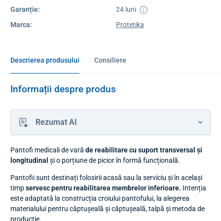
Garanție:
24 luni
Marca:
Protetika
Descrierea produsului
Consiliere
Informații despre produs
Rezumat AI
Pantofi medicali de vară
de reabilitare
cu suport transversal și
longitudinal
și o porțiune de picior în formă funcțională.
Pantofii sunt destinați folosirii acasă sau la serviciu și în același
timp
servesc pentru reabilitarea membrelor inferioare.
Intenția
este adaptată la construcția croiului pantofului, la alegerea
materialului pentru căptușeală și căptușeală, talpă și metoda de
producție.