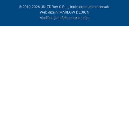
© 2010-2026 UNIZDRAV S.R.L., toate drepturile rezervate
Web dizajn: MARLOW DESIGN
Modificați setările cookie-urilor
Setări cookies
Aceste pagini folosesc cookie-uri. Unele sunt necesare pentru
buna funcționare a site-ului, altele le putem folosi doar cu acordul
dumneavoastră. Aveți opțiunea de a refuza cookie-urile opționale.
Refuză.
Necesare
Performanţă
Cookie-uri de marketing
Acceptă toate
Gestionați setările