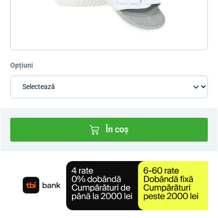
Opțiuni
În coș