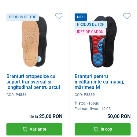
PRODUS DE TOP
NOU
PRODUS DE TOP
IDEE DE CADOU
Branturi ortopedice cu
Branțuri pentru
suport transversal și
încălțăminte cu masaj,
longitudinal pentru arcul
mărimea M
plantar
COD:
P4886
COD:
P5339
În stoc >10buc
Estimare livrare 12.08
25,00 RON
50,00 RON
de la
Variante
În coș