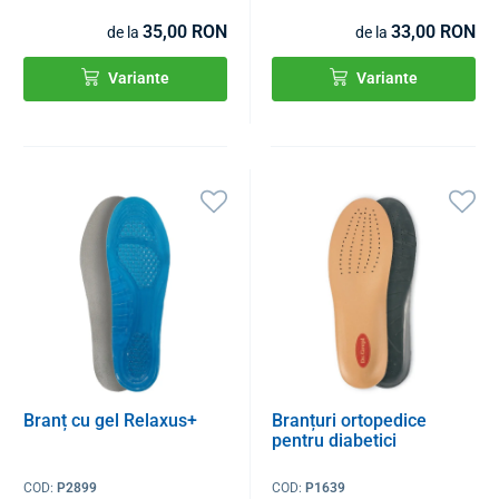
35,00 RON
33,00 RON
de la
de la
Variante
Variante
Branț cu gel Relaxus+
Branțuri ortopedice
pentru diabetici
COD:
P2899
COD:
P1639