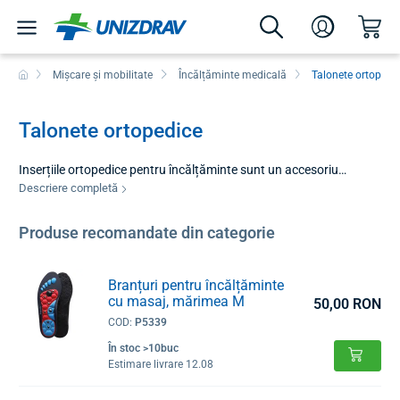
Mișcare și mobilitate
Încălțăminte medicală
Talonete ortopedi
Talonete ortopedice
Inserțiile ortopedice pentru încălțăminte sunt un accesoriu
important pentru oricine dorește să îmbunătățească confortul la
Descriere completă
mers și să asigure poziția corectă a picioarelor. Acestea sunt
concepute pentru a corecta poziția piciorului, a distribui uniform
Produse recomandate din categorie
presiunea pe suprafața piciorului și a preveni oboseala piciorului
în timpul statului prelungit în picioare sau în timpul mișcărilor. În
oferta noastră veți găsi soluții adaptate diferitelor tipuri de
Branțuri pentru încălțăminte
cu masaj, mărimea M
încălțăminte și nevoilor individuale ale utilizatorilor.
50,00 RON
COD:
P5339
În stoc >10buc
Estimare livrare 12.08