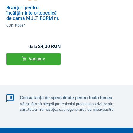
Branțuri pentru
încălțăminte ortopedică
de damă MULTIFORM nr.
35-40
COD:
P0931
24,00 RON
de la
Variante
Consultanță de specialitate pentru toată lumea
Vă ajutăm să alegeți profesionist produsul potrivit pentru
sănătatea, frumusețea sau regenerarea dumneavoastră.