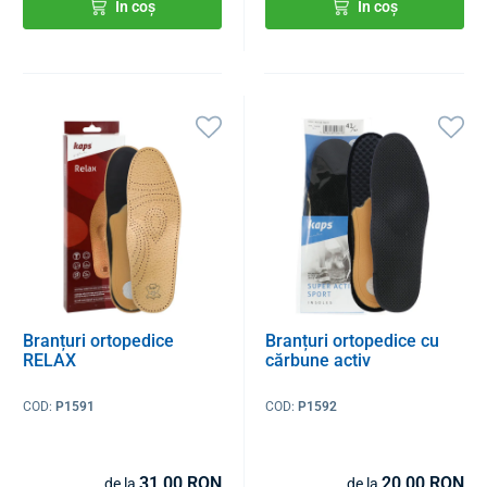
În coș
În coș
Branțuri ortopedice
Branțuri ortopedice cu
RELAX
cărbune activ
COD:
P1591
COD:
P1592
31,00 RON
20,00 RON
de la
de la