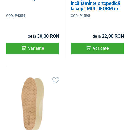
încălțăminte ortopedică
la copii MULTIFORM nr.
21 – 34
COD:
P4356
COD:
P1595
30,00 RON
22,00 RON
de la
de la
Variante
Variante