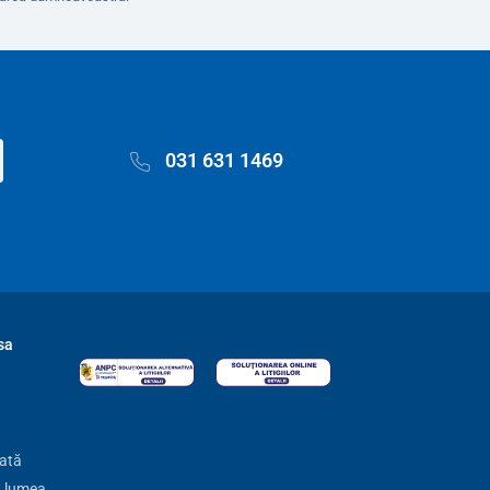
031 631 1469
sa
zată
ă lumea