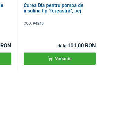
de
Curea Dia pentru pompa de
insulina tip "fereastră", bej
COD:
P4245
 RON
101,00 RON
de la
Variante