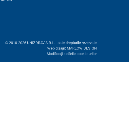
© 2010-2026 UNIZDRAV S.R.L., toate drepturile rezervate
Web dizajn: MARLOW DESIGN
Modificați setările cookie-urilor
ră. Aveți opțiunea de a refuza cookie-urile opționale.
Refuză.