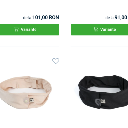
101,00 RON
91,00
de la
de la
Variante
Variante