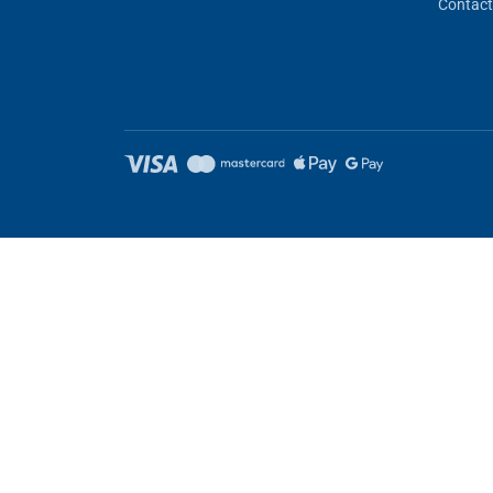
Contact
Setări cookies
Aceste pagini folosesc cookie-uri. Unele sunt necesare pentru buna f
Necesare
Performanţă
Cookie-uri de marketing