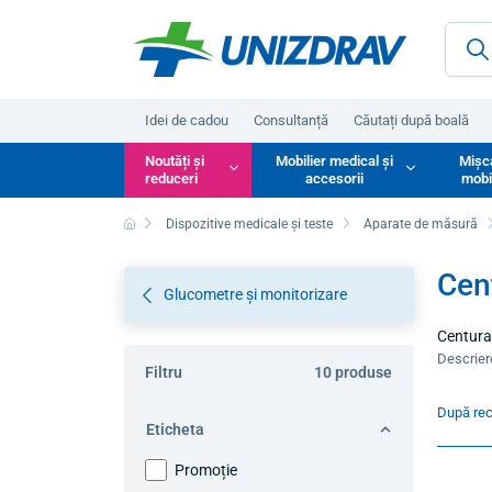
Idei de cadou
Consultanță
Căutați după boală
Noutăți și
Mobilier medical și
Mișc
reduceri
accesorii
mobi
Dispozitive medicale și teste
Aparate de măsură
Cen
Glucometre și monitorizare
Centura 
de a pur
Descrie
Filtru
10 produse
corp, el
pompa ap
După re
Eticheta
Promoție