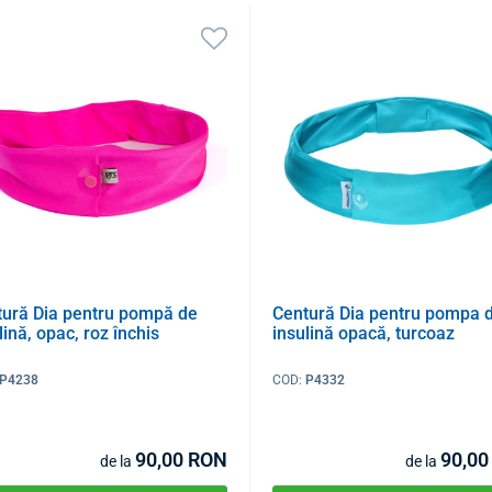
tură Dia pentru pompă de
Centură Dia pentru pompa 
lină, opac, roz închis
insulină opacă, turcoaz
P4238
COD:
P4332
90,00 RON
90,00
de la
de la