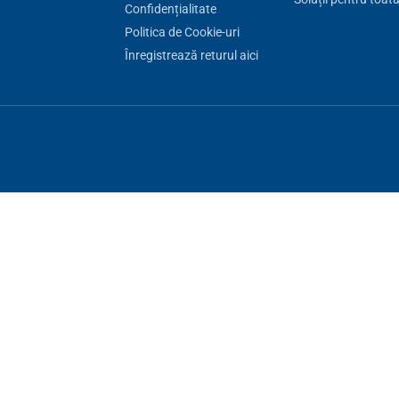
Confidențialitate
Politica de Cookie-uri
Înregistrează returul aici
uncționare a site-ului, altele le putem folosi doar cu acordul dumneavoast