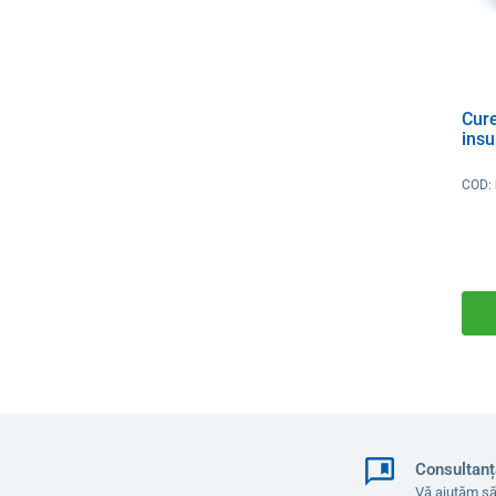
Cur
insu
COD:
Consultanț
Vă ajutăm să