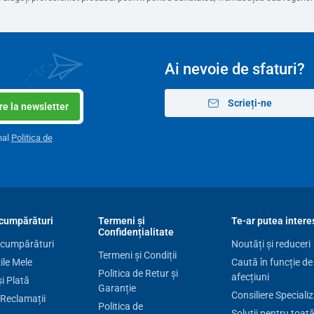
Ai nevoie de sfaturi?
Scrieți-ne
e la newsletter
nal
Politica de
cumpărături
Termeni și
Te-ar putea intere
Confidențialitate
 cumpărături
Noutăți și reduceri
Termeni și Condiții
le Mele
Caută în funcție de
Politica de Retur și
afecțiuni
și Plată
Garanție
Consiliere Speciali
 Reclamații
Politica de
Soluții pentru toat