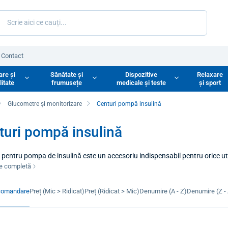
Contact
are și
Sănătate și
Dispozitive
Relaxare
litate
frumusețe
medicale și teste
și sport
Glucometre și monitorizare
Centuri pompă insulină
turi pompă insulină
pentru pompa de insulină este un accesoriu indispensabil pentru orice ut
ta dispozitivul discret și în siguranță. Această centură elastică special
re completă
iminând necesitatea de a prinde dispozitivul la o centură sau de a-l pune î
roape invizibilă sub haine, sporind atât încrederea, cât și confortul utiliz
comandare
Preț (Mic > Ridicat)
Preț (Ridicat > Mic)
Denumire (A - Z)
Denumire (Z - 