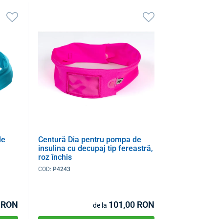
de
Centură Dia pentru pompa de
insulina cu decupaj tip fereastră,
roz închis
COD:
P4243
 RON
101,00 RON
de la