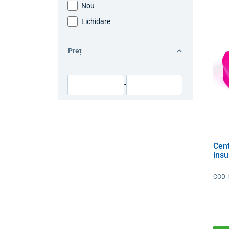
Nou
Lichidare
Preț
-
Cen
insu
COD: