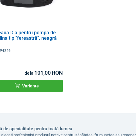
eaua Dia pentru pompa de
lina tip "fereastră", neagră
P4246
101,00 RON
de la
Variante
ă de specialitate pentru toată lumea
 alegeți profesionist produsul potrivit pentru sănătatea, frumusețea sau regen