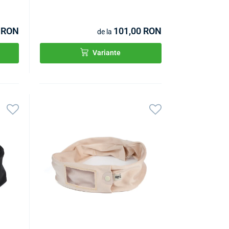
 RON
101,00 RON
de la
Variante