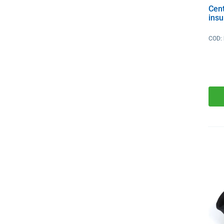
Cen
insu
COD: