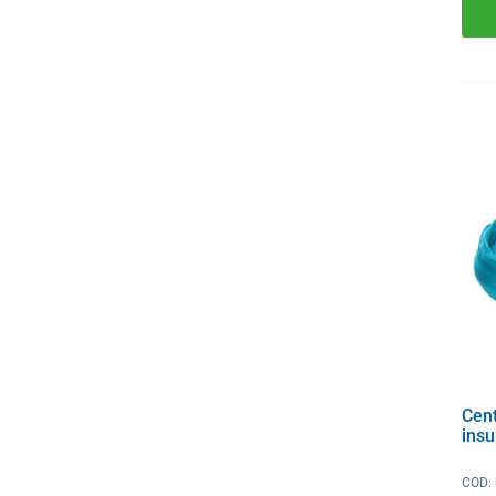
Cen
insu
COD: