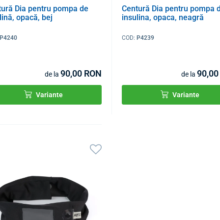
tură Dia pentru pompa de
Centură Dia pentru pompa 
lină, opacă, bej
insulina, opaca, neagră
P4240
COD:
P4239
90,00 RON
90,00
de la
de la
Variante
Variante