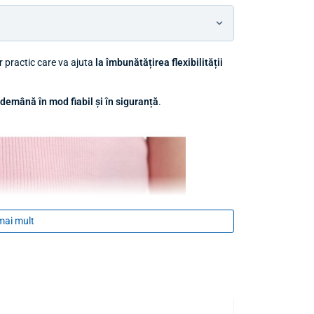
r practic care va ajuta
la îmbunătățirea flexibilității
ndemână în mod fiabil și în siguranță
.
mai mult