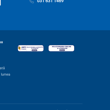
031 631 1469
sa
zată
ă lumea