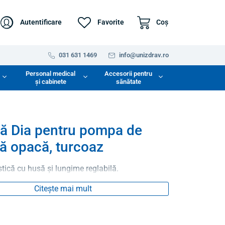
Autentificare
Favorite
Coş
031 631 1469
info@unizdrav.ro
Personal medical
Accesorii pentru
și cabinete
sănătate
ă Dia pentru pompa de
nă opacă, turcoaz
tică cu husă și lungime reglabilă.
Citește mai mult