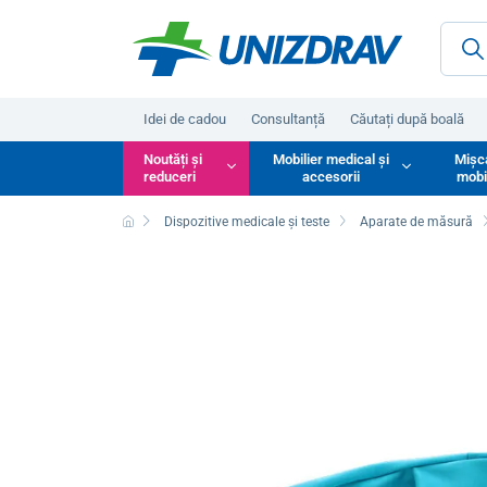
Idei de cadou
Consultanță
Căutați după boală
Noutăți și
Mobilier medical și
Mișc
reduceri
accesorii
mobi
Dispozitive medicale și teste
Aparate de măsură