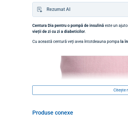
Rezumat AI
Centura Dia pentru o pompă de insulină
este un ajuto
vieții de zi cu zi a diabeticilor
.
Cu această centură veți avea întotdeauna pompa
la î
Citește 
Produse conexe