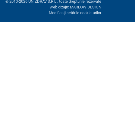
© 2010-2026 UNIZDRAV S.R.L., toate drepturile rezervate
Web dizajn: MARLOW DESIGN
Modificați setările cookie-urilor
ră. Aveți opțiunea de a refuza cookie-urile opționale.
Refuză.