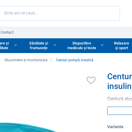
Contact
are și
Sănătate și
Dispozitive
Relaxare
litate
frumusețe
medicale și teste
și sport
Glucometre și monitorizare
Centuri pompă insulină
Centur
insuli
Centură elas
Variante