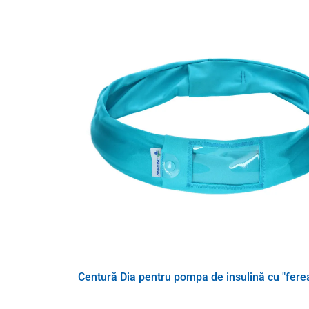
Husa oferă o
purtare confortabilă și în acelaș timp di
pentru copii, cât și pentru adulți
, în timp ce datorită b
exact după cum este necesar.
Centura pentru diabetici este
confecționată din țesătu
elastică și
plăcută la atingere
. Se poate spăla în mașin
Centură Dia pentru pompa de insulină cu "ferea