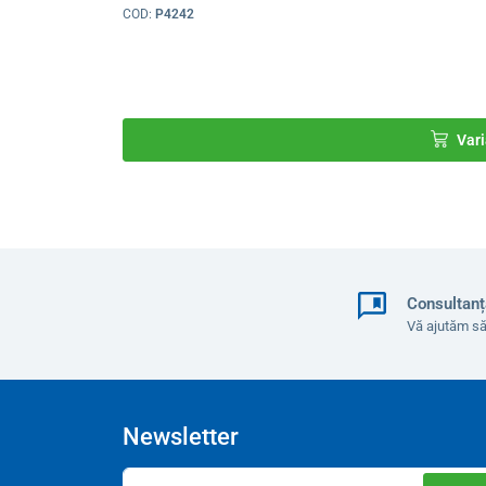
COD:
P4242
Vari
Consultanț
Vă ajutăm să
Compoziţie
70 % poliester
20 % nailon
Newsletter
10 % elastan