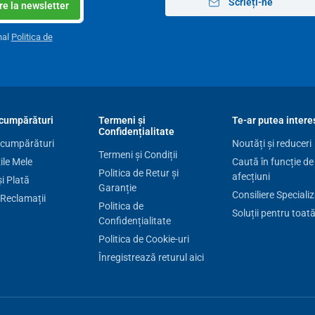
Scrieți-ne
e la newsletter
nal
Politica de
nța taliei
m
m
cumpărături
Termeni și
Te-ar putea intere
m
Confidențialitate
 cumpărături
Noutăți și reduceri
m
Termeni și Condiții
le Mele
Caută în funcție de
Politica de Retur și
afecțiuni
și Plată
m
Garanție
Consiliere Speciali
 Reclamații
Politica de
m
Soluții pentru toat
Confidențialitate
 cm
Politica de Cookie-uri
Înregistrează returul aici
lină fără "fereastră" de culoare turcoaz