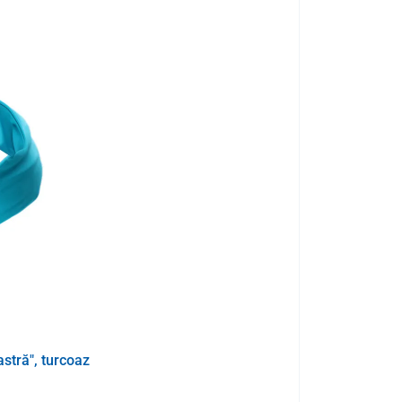
scretă
. Sunt disponibile mai multe dimensiuni
atât
enzii elastice ascunse, circumferința poate fi ajustată
ră durabilă de înaltă calitate
, este suficient de
a de spălat rufe la 30 °C.
stră", turcoaz