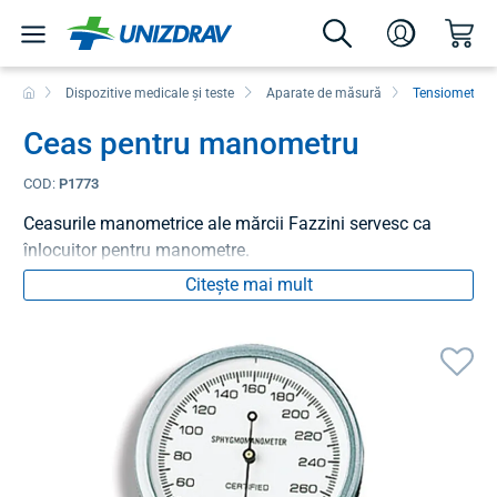
Dispozitive medicale și teste
Aparate de măsură
Tensiometre
Ceas pentru manometru
COD:
P1773
Ceasurile manometrice ale mărcii Fazzini servesc ca
înlocuitor pentru manometre.
Citește mai mult