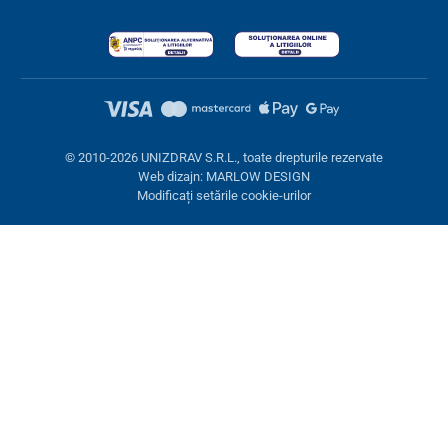
© 2010-2026 UNIZDRAV S.R.L., toate drepturile rezervate
Web dizajn: MARLOW DESIGN
Modificați setările cookie-urilor
Setări cookies
Aceste pagini folosesc cookie-uri. Unele sunt necesare pentru
buna funcționare a site-ului, altele le putem folosi doar cu acordul
dumneavoastră. Aveți opțiunea de a refuza cookie-urile opționale.
Refuză.
Necesare