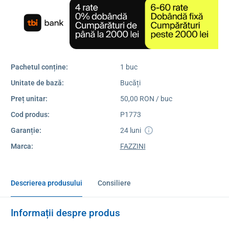
Pachetul conține:
1 buc
Unitate de bază:
Bucăți
Preț unitar:
50,00 RON / buc
Cod produs:
P1773
Garanție:
24 luni
Marca:
FAZZINI
Descrierea produsului
Consiliere
Informații despre produs