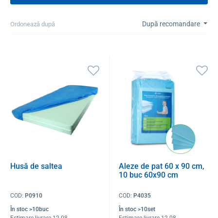
După recomandare
Ordonează după
Husă de saltea
Aleze de pat 60 x 90 cm,
10 buc 60x90 cm
COD:
P0910
COD:
P4035
În stoc >10buc
În stoc >10set
Estimare livrare 12.08
Estimare livrare 12.08