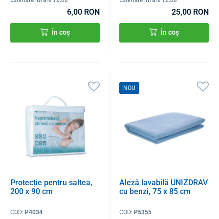
6,00 RON
25,00 RON
În coș
În coș
NOU
Protecție pentru saltea,
Aleză lavabilă UNIZDRAV
200 x 90 cm
cu benzi, 75 x 85 cm
COD:
P4034
COD:
P5355