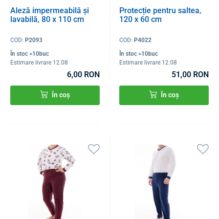
Aleză impermeabilă și
Protecție pentru saltea,
lavabilă, 80 x 110 cm
120 x 60 cm
COD:
P2093
COD:
P4022
În stoc >10buc
În stoc >10buc
Estimare livrare 12.08
Estimare livrare 12.08
6,00 RON
51,00 RON
În coș
În coș