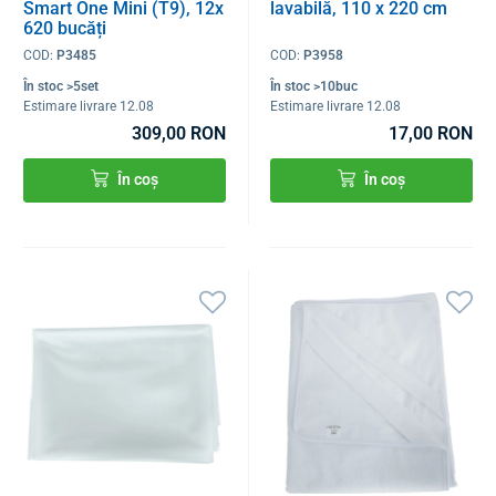
Smart One Mini (T9), 12x
lavabilă, 110 x 220 cm
620 bucăți
COD:
P3485
COD:
P3958
În stoc >5set
În stoc >10buc
Estimare livrare 12.08
Estimare livrare 12.08
309,00 RON
17,00 RON
În coș
În coș