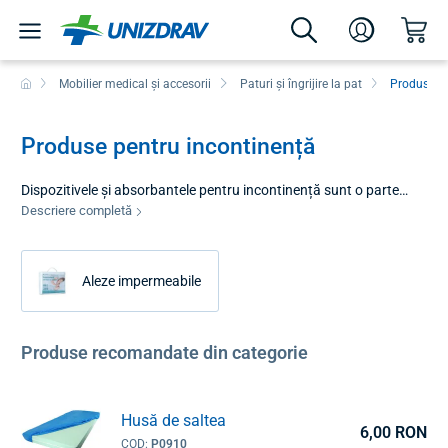
Mobilier medical și accesorii
Paturi și îngrijire la pat
Produse pe
Produse pentru incontinență
Dispozitivele și absorbantele pentru incontinență sunt o parte
esențială a îngrijirii persoanelor cu scurgeri urinare sau a
Descriere completă
pacienților cu mobilitate limitată. Alegerea lor corectă este
esențială nu numai pentru menținerea curățeniei și a duratei lungi
de viață a patului, ci mai presus de toate pentru menținerea
Aleze impermeabile
sănătății pielii și a bunăstării psihologice a pacientului. Această
categorie oferă soluții complete care combină absorbția ridicată
cu discreția și confortul în utilizarea zilnică.
Produse recomandate din categorie
Husă de saltea
6,00 RON
COD:
P0910