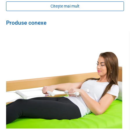
Citește mai mult
Produse conexe
O simplă apăsare a
telecomenzii
activează mecanismul electric
pentru a ridica partea de sus sau de jos a patului.