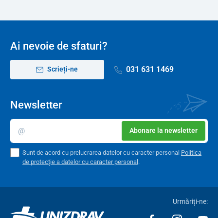
Reglarea separată a înălțimii părților superioare și inferioare
ale
patului permite să vă culcați sau să vă așezați cu ușurință pe
pat și să vă transferați în scaunul cu rotile, făcând în același timp
Ai nevoie de sfaturi?
mai ușoară operarea îngrijitorului. Când patul electric este într-o
poziție ridicată, nu este nevoie să vă aplecați atunci când aveți
031 631 1469
Scrieți-ne
grijă de pacient.
Newsletter
Abonare la newsletter
Sunt de acord cu prelucrarea datelor cu caracter personal
Politica
de protecție a datelor cu caracter personal
.
Urmăriți-ne: